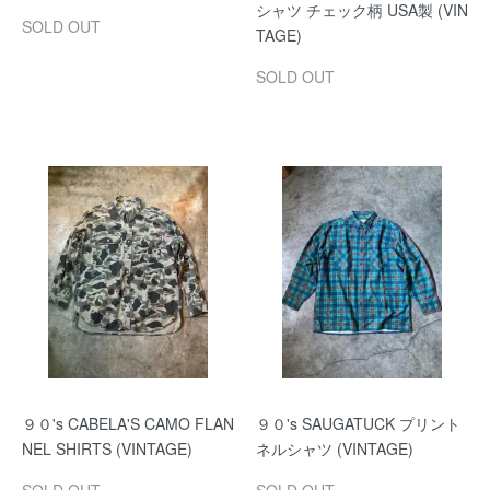
シャツ チェック柄 USA製 (VIN
SOLD OUT
TAGE)
SOLD OUT
９０'s CABELA'S CAMO FLAN
９０'s SAUGATUCK プリント
NEL SHIRTS (VINTAGE)
ネルシャツ (VINTAGE)