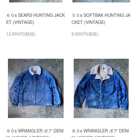
６０s SEARS HUNTING JACK
５０s SOFTBAK HUNTING JA
ET (VINTAGE)
CKET (VINTAGE)
12,800円(税抜)
9,800円(税抜)
９０s WRANGLER ボア DENI
８０s WRANGLER ボア DENI