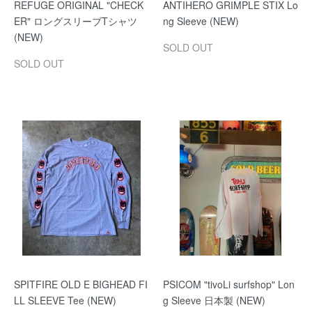
REFUGE ORIGINAL "CHECK
ANTIHERO GRIMPLE STIX Lo
ER" ロングスリーブTシャツ
ng Sleeve (NEW)
(NEW)
SOLD OUT
SOLD OUT
SPITFIRE OLD E BIGHEAD FI
PSICOM "tivoLi surfshop" Lon
LL SLEEVE Tee (NEW)
g Sleeve 日本製 (NEW)