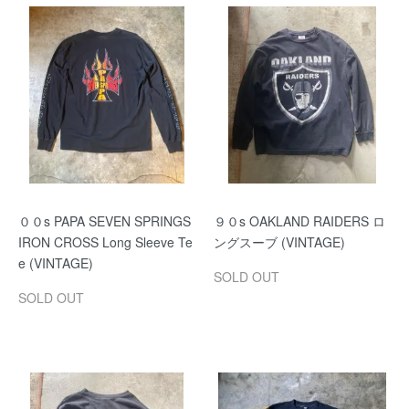
００s PAPA SEVEN SPRINGS
９０s OAKLAND RAIDERS ロ
IRON CROSS Long Sleeve Te
ングスーブ (VINTAGE)
e (VINTAGE)
SOLD OUT
SOLD OUT