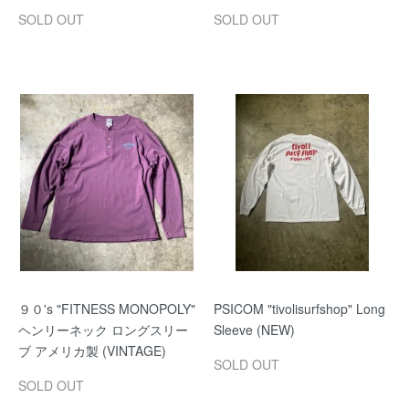
SOLD OUT
SOLD OUT
９０'s "FITNESS MONOPOLY"
PSICOM "tivolisurfshop" Long
ヘンリーネック ロングスリー
Sleeve (NEW)
ブ アメリカ製 (VINTAGE)
SOLD OUT
SOLD OUT