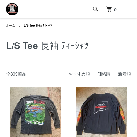
0
ホーム
L/S Tee
長袖 ﾃｨｰｼｬﾂ
L/S Tee
長袖 ﾃｨｰｼｬﾂ
全309商品
おすすめ順
価格順
新着順