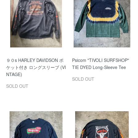
９０s HARLEY DAVIDSON ポ
Psicom "TIVOLI SURFSHOP"
ケット付き ロングスリーブ (VI
TIE DYED Long-Sleeve Tee
NTAGE)
SOLD OUT
SOLD OUT