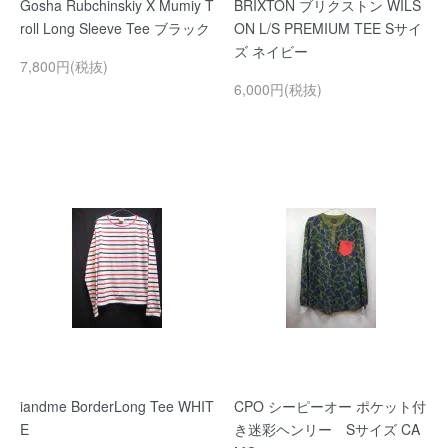
Gosha Rubchinskiy X Mumiy T
BRIXTON ブリクストン WILS
roll Long Sleeve Tee ブラック
ON L/S PREMIUM TEE Sサイ
ズ ネイビー
7,800円(税抜)
6,000円(税抜)
iandme BorderLong Tee WHIT
CPO シーピーオー ポケット付
E
き迷彩ヘンリー Sサイズ CA