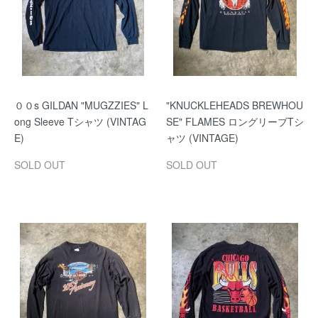
００s GILDAN "MUGZZIES" L
"KNUCKLEHEADS BREWHOU
ong Sleeve Tシャツ (VINTAG
SE" FLAMES ロングリーブTシ
E)
ャツ (VINTAGE)
SOLD OUT
SOLD OUT