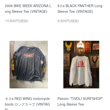
2006 BIKE WEEK ARIZONA L
9０s BLACK PANTHER Long
ong Sleeve Tee (VINTAGE)
Sleeve Tee (VINTAGE)
13,800円(税抜)
9,800円(税抜)
９０s RED WING motorcycle
Psicom "TIVOLI SURFSHOP"
boots ロングスーブ (VINTAG
Long-Sleeve Tee
E)