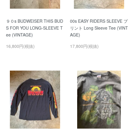
９０s BUDWEISER THIS BUD
00s EASY RIDERS SLEEVE プ
S FOR YOU LONG-SLEEVE T
リント Long Sleeve Tee (VINT
ee (VINTAGE)
AGE)
16,800円(税抜)
17,800円(税抜)