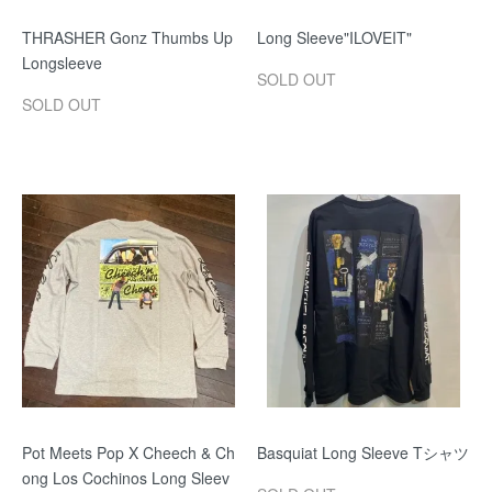
THRASHER Gonz Thumbs Up
Long Sleeve"ILOVEIT"
Longsleeve
SOLD OUT
SOLD OUT
Pot Meets Pop X Cheech & Ch
Basquiat Long Sleeve Tシャツ
ong Los Cochinos Long Sleev