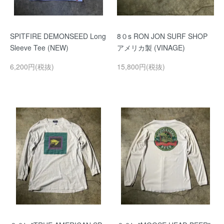
SPITFIRE DEMONSEED Long
8０s RON JON SURF SHOP
Sleeve Tee (NEW)
アメリカ製 (VINAGE)
6,200円(税抜)
15,800円(税抜)