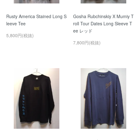
Rusty America Stained Long S
Gosha Rubchinskiy X Mumiy T
leeve Tee
roll Tour Dates Long Sleeve T
ee レッド
5,800円(税抜)
7,800円(税抜)