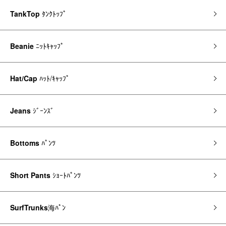
TankTop
ﾀﾝｸﾄｯﾌﾟ
Beanie
ﾆｯﾄｷｬｯﾌﾟ
Hat/Cap
ﾊｯﾄ/ｷｬｯﾌﾟ
Jeans
ｼﾞｰﾝｽﾞ
Bottoms
ﾊﾟﾝﾂ
Short Pants
ｼｮｰﾄﾊﾟﾝﾂ
SurfTrunks
海ﾊﾟﾝ