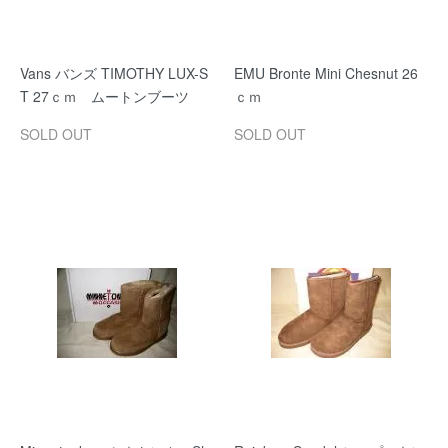
Vans バンズ TIMOTHY LUX-S
EMU Bronte Mini Chesnut 26
T 27ｃｍ ムートンブーツ
ｃｍ
SOLD OUT
SOLD OUT