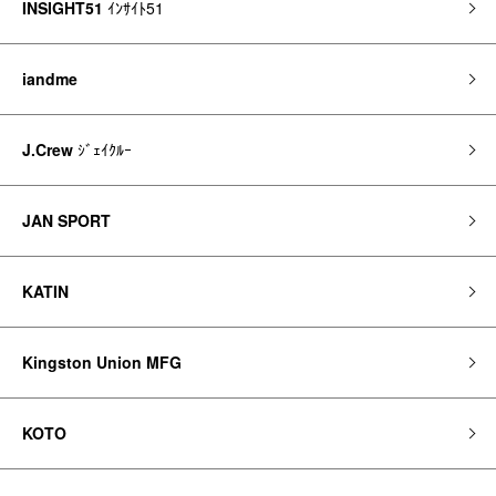
INSIGHT51
ｲﾝｻｲﾄ51
iandme
J.Crew
ｼﾞｪｲｸﾙｰ
JAN SPORT
KATIN
Kingston Union MFG
KOTO