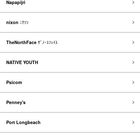
Napapijri
nixon
ﾆｸｿﾝ
TheNorthFace
ｻﾞﾉｰｽﾌｪｲｽ
NATIVE YOUTH
Psicom
Penney's
Port Longbeach