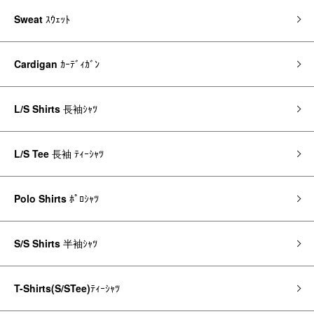
Sweat
ｽｳｪｯﾄ
Cardigan
ｶｰﾃﾞｨｶﾞﾝ
L/S Shirts
長袖ｼｬﾂ
L/S Tee
長袖 ﾃｨｰｼｬﾂ
Polo Shirts
ﾎﾟﾛｼｬﾂ
S/S Shirts
半袖ｼｬﾂ
T-Shirts(S/STee)
ﾃｨｰｼｬﾂ