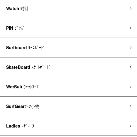
Watch
時計
PIN
ﾋﾟﾝｽﾞ
Surfboard
ｻｰﾌﾎﾞｰﾄﾞ
SkateBoard
ｽｹｰﾄﾎﾞｰﾄﾞ
WetSuit
ｳｪｯﾄｽｰﾂ
SurfGear
ｻｰﾌ小物
Ladies
ﾚﾃﾞｨｰｽ