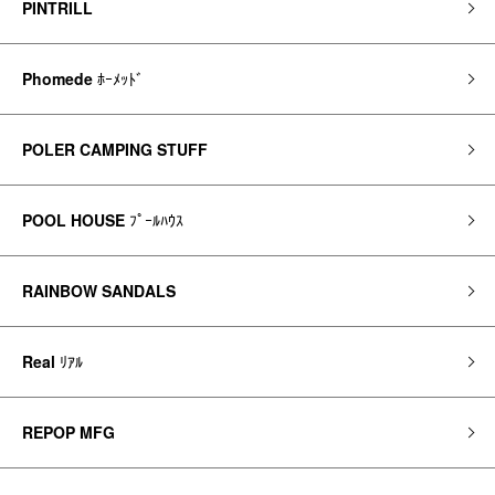
PINTRILL
Phomede
ﾎｰﾒｯﾄﾞ
POLER CAMPING STUFF
POOL HOUSE
ﾌﾟｰﾙﾊｳｽ
RAINBOW SANDALS
Real
ﾘｱﾙ
REPOP MFG