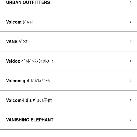
URBAN OUTFITTERS
Volcom
ﾎﾞﾙｺﾑ
VANS
ﾊﾞﾝｽﾞ
Veldox
ﾍﾞﾙﾄﾞｯｸｽｳｪｯﾄｽｰﾂ
Volcom girl
ﾎﾞﾙｺﾑｶﾞｰﾙ
VolcomKid's
ﾎﾞﾙｺﾑ子供
VANISHING ELEPHANT