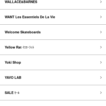
WALLACE&BARNES
WANT Les Essentiels De La Vie
Welcome Skateboards
Yellow Rat
ｲｴﾛｰﾗｯﾄ
Yoki Shop
YAVO LAB
SALE
ｾｰﾙ