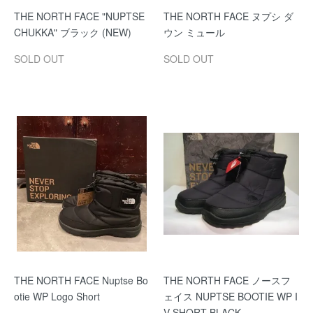
THE NORTH FACE "NUPTSE
THE NORTH FACE ヌプシ ダ
CHUKKA" ブラック (NEW)
ウン ミュール
SOLD OUT
SOLD OUT
THE NORTH FACE Nuptse Bo
THE NORTH FACE ノースフ
otie WP Logo Short
ェイス NUPTSE BOOTIE WP I
V SHORT BLACK