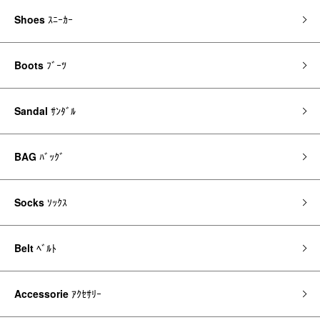
Shoes
ｽﾆｰｶｰ
Boots
ﾌﾞｰﾂ
Sandal
ｻﾝﾀﾞﾙ
BAG
ﾊﾞｯｸﾞ
Socks
ｿｯｸｽ
Belt
ﾍﾞﾙﾄ
Accessorie
ｱｸｾｻﾘｰ