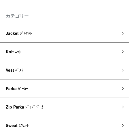
カテゴリー
Jacket
ｼﾞｬｹｯﾄ
Knit
ﾆｯﾄ
Vest
ﾍﾞｽﾄ
Parka
ﾊﾟｰｶｰ
Zip Parka
ｼﾞｯﾌﾟﾊﾟｰｶｰ
Sweat
ｽｳｪｯﾄ