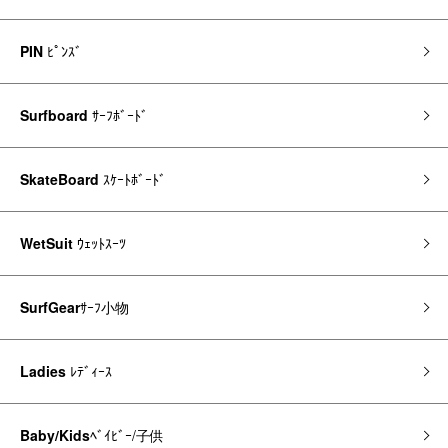
PIN
ﾋﾟﾝｽﾞ
Surfboard
ｻｰﾌﾎﾞｰﾄﾞ
SkateBoard
ｽｹｰﾄﾎﾞｰﾄﾞ
WetSuit
ｳｪｯﾄｽｰﾂ
SurfGear
ｻｰﾌ小物
Ladies
ﾚﾃﾞｨｰｽ
Baby/Kids
ﾍﾞｲﾋﾞｰ/子供