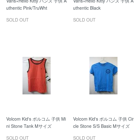
Vans×Hello Kitty バンズ 子供 A
Vans×Hello Kitty バンズ 子供 A
uthentic Pink/TruWht
uthentic Black
SOLD OUT
SOLD OUT
Volcom Kid's ボルコム 子供 Mi
Volcom Kid's ボルコム 子供 Cir
ni Stone Tank Mサイズ
cle Stone S/S Basic Mサイズ
SOLD OUT
SOLD OUT