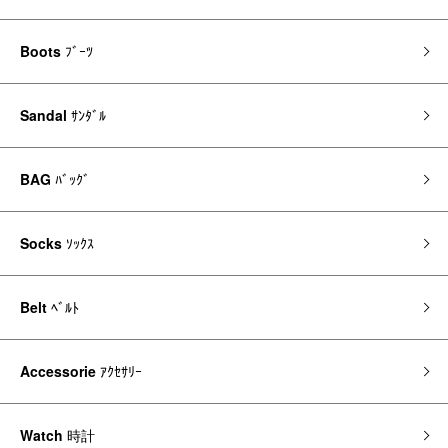
Boots
ﾌﾞｰﾂ
Sandal
ｻﾝﾀﾞﾙ
BAG
ﾊﾞｯｸﾞ
Socks
ｿｯｸｽ
Belt
ﾍﾞﾙﾄ
Accessorie
ｱｸｾｻﾘｰ
Watch
時計