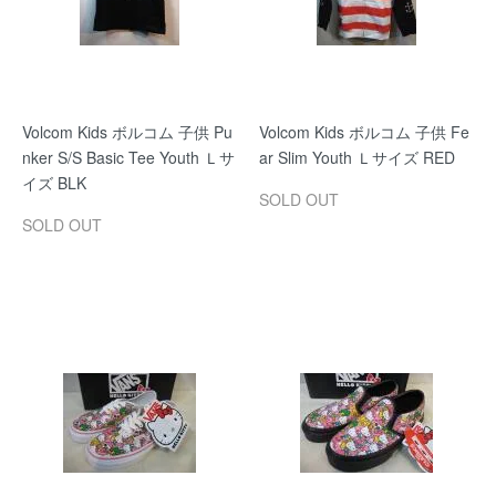
Volcom Kids ボルコム 子供 Pu
Volcom Kids ボルコム 子供 Fe
nker S/S Basic Tee Youth Ｌサ
ar Slim Youth Ｌサイズ RED
イズ BLK
SOLD OUT
SOLD OUT