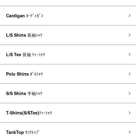
Cardigan
ｶｰﾃﾞｨｶﾞﾝ
L/S Shirts
長袖ｼｬﾂ
L/S Tee
長袖 ﾃｨｰｼｬﾂ
Polo Shirts
ﾎﾟﾛｼｬﾂ
S/S Shirts
半袖ｼｬﾂ
T-Shirts(S/STee)
ﾃｨｰｼｬﾂ
TankTop
ﾀﾝｸﾄｯﾌﾟ