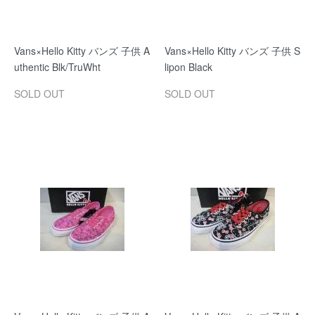
Vans×Hello Kitty バンズ 子供 A
Vans×Hello Kitty バンズ 子供 S
uthentic Blk/TruWht
lipon Black
SOLD OUT
SOLD OUT