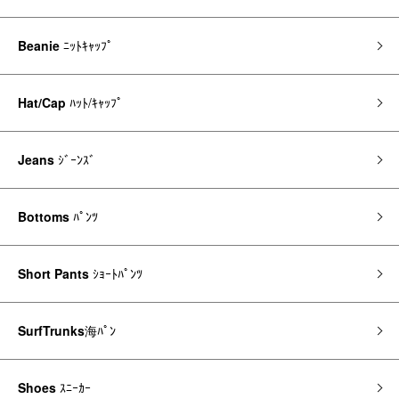
Beanie
ﾆｯﾄｷｬｯﾌﾟ
Hat/Cap
ﾊｯﾄ/ｷｬｯﾌﾟ
Jeans
ｼﾞｰﾝｽﾞ
Bottoms
ﾊﾟﾝﾂ
Short Pants
ｼｮｰﾄﾊﾟﾝﾂ
SurfTrunks
海ﾊﾟﾝ
Shoes
ｽﾆｰｶｰ