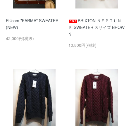
Psicom "KARMA" SWEATER
BRIXTON ＮＥＰＴＵＮ
(NEW)
Ｅ SWEATER Ｓサイズ BROW
N
42,000円(税抜)
10,800円(税抜)