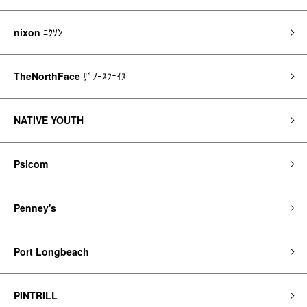
nixon
ﾆｸｿﾝ
TheNorthFace
ｻﾞﾉｰｽﾌｪｲｽ
NATIVE YOUTH
Psicom
Penney's
Port Longbeach
PINTRILL