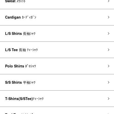
Sweat
ｽｳｪｯﾄ
Cardigan
ｶｰﾃﾞｨｶﾞﾝ
L/S Shirts
長袖ｼｬﾂ
L/S Tee
長袖 ﾃｨｰｼｬﾂ
Polo Shirts
ﾎﾟﾛｼｬﾂ
S/S Shirts
半袖ｼｬﾂ
T-Shirts(S/STee)
ﾃｨｰｼｬﾂ