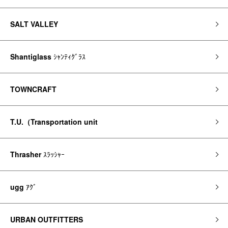
SALT VALLEY
Shantiglass
ｼｬﾝﾃｨｸﾞﾗｽ
TOWNCRAFT
T.U.（Transportation unit
Thrasher
ｽﾗｯｼｬｰ
ugg
ｱｸﾞ
URBAN OUTFITTERS