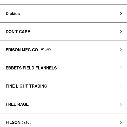
Dickies
DON'T CARE
EDISON MFG CO
ｴﾃﾞｨｿﾝ
EBBETS FIELD FLANNELS
FINE LIGHT TRADING
FREE RAGE
FILSON
ﾌｨﾙｿﾝ