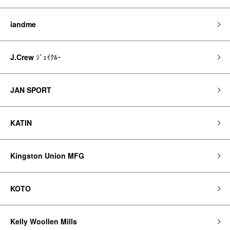
iandme
J.Crew
ｼﾞｪｲｸﾙｰ
JAN SPORT
KATIN
Kingston Union MFG
KOTO
Kelly Woollen Mills