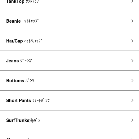
TankTop
ﾀﾝｸﾄｯﾌﾟ
Beanie
ﾆｯﾄｷｬｯﾌﾟ
Hat/Cap
ﾊｯﾄ/ｷｬｯﾌﾟ
Jeans
ｼﾞｰﾝｽﾞ
Bottoms
ﾊﾟﾝﾂ
Short Pants
ｼｮｰﾄﾊﾟﾝﾂ
SurfTrunks
海ﾊﾟﾝ