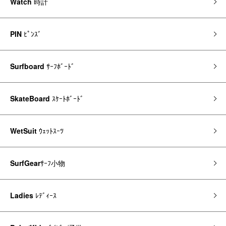
Watch
時計
PIN
ﾋﾟﾝｽﾞ
Surfboard
ｻｰﾌﾎﾞｰﾄﾞ
SkateBoard
ｽｹｰﾄﾎﾞｰﾄﾞ
WetSuit
ｳｪｯﾄｽｰﾂ
SurfGear
ｻｰﾌ小物
Ladies
ﾚﾃﾞｨｰｽ