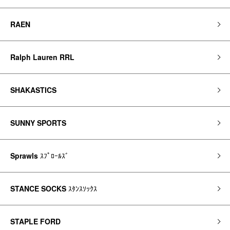
RAEN
Ralph Lauren RRL
SHAKASTICS
SUNNY SPORTS
Sprawls
ｽﾌﾟﾛｰﾙｽﾞ
STANCE SOCKS
ｽﾀﾝｽｿｯｸｽ
STAPLE FORD