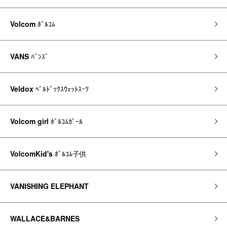
Volcom
ﾎﾞﾙｺﾑ
VANS
ﾊﾞﾝｽﾞ
Veldox
ﾍﾞﾙﾄﾞｯｸｽｳｪｯﾄｽｰﾂ
Volcom girl
ﾎﾞﾙｺﾑｶﾞｰﾙ
VolcomKid's
ﾎﾞﾙｺﾑ子供
VANISHING ELEPHANT
WALLACE&BARNES