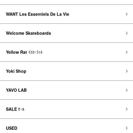
WANT Les Essentiels De La Vie
Welcome Skateboards
Yellow Rat
ｲｴﾛｰﾗｯﾄ
Yoki Shop
YAVO LAB
SALE
ｾｰﾙ
USED