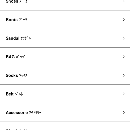
Shoes
ｽﾆｰｶｰ
Boots
ﾌﾞｰﾂ
Sandal
ｻﾝﾀﾞﾙ
BAG
ﾊﾞｯｸﾞ
Socks
ｿｯｸｽ
Belt
ﾍﾞﾙﾄ
Accessorie
ｱｸｾｻﾘｰ