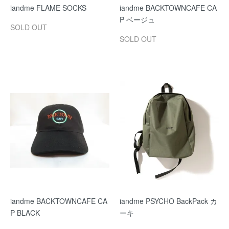
iandme FLAME SOCKS
iandme BACKTOWNCAFE CA
P ベージュ
SOLD OUT
SOLD OUT
iandme BACKTOWNCAFE CA
iandme PSYCHO BackPack カ
P BLACK
ーキ