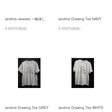
iandme×seesee 一輪挿し
iandme Drawing Tee NAVY
8,900円(税抜)
4,500円(税抜)
iandme Drawing Tee GREY
iandme Drawing Tee WHITE