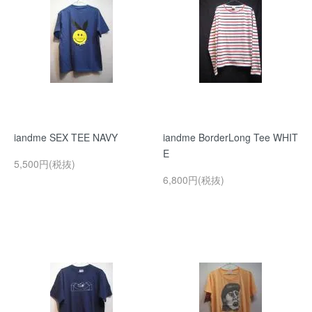
iandme SEX TEE NAVY
iandme BorderLong Tee WHIT
E
5,500円(税抜)
6,800円(税抜)