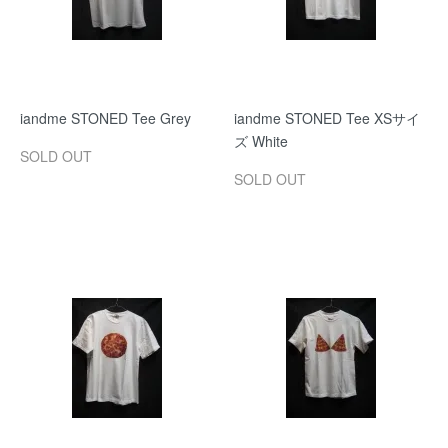
iandme STONED Tee Grey
iandme STONED Tee XSサイ
ズ White
SOLD OUT
SOLD OUT