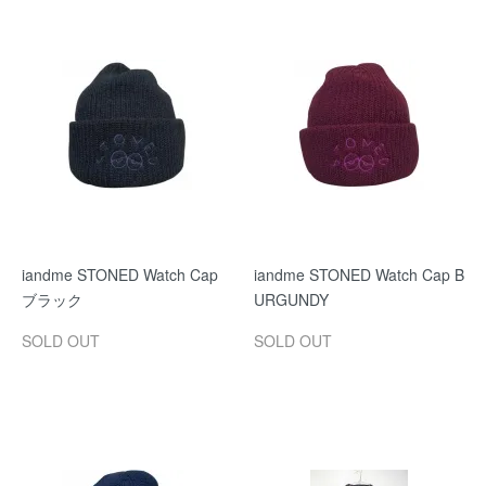
iandme STONED Watch Cap
iandme STONED Watch Cap B
ブラック
URGUNDY
SOLD OUT
SOLD OUT