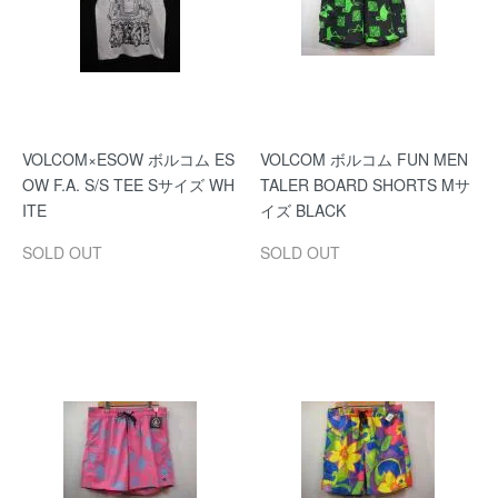
VOLCOM×ESOW ボルコム ES
VOLCOM ボルコム FUN MEN
OW F.A. S/S TEE Sサイズ WH
TALER BOARD SHORTS Mサ
ITE
イズ BLACK
SOLD OUT
SOLD OUT