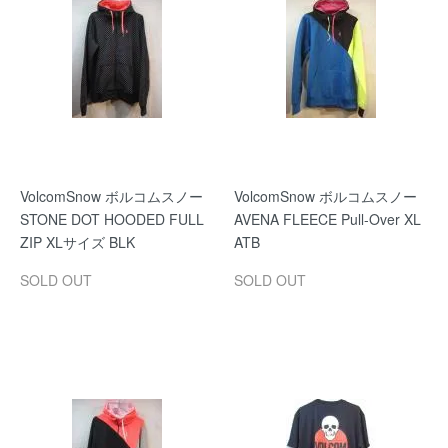
VolcomSnow ボルコムスノー
VolcomSnow ボルコムスノー
STONE DOT HOODED FULL
AVENA FLEECE Pull-Over XL
ZIP XLサイズ BLK
ATB
SOLD OUT
SOLD OUT