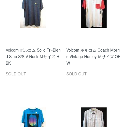
Volcom ボルコム Solid Tri-Blen
Volcom ボルコム Coach Morri
d Slub S/S V-Neck Ｍサイズ H
s Vintage Henley Ｍサイズ OF
BK
W
SOLD OUT
SOLD OUT