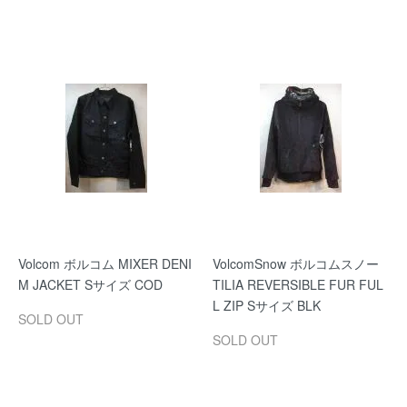
Volcom ボルコム MIXER DENI
VolcomSnow ボルコムスノー
M JACKET Sサイズ COD
TILIA REVERSIBLE FUR FUL
L ZIP Sサイズ BLK
SOLD OUT
SOLD OUT