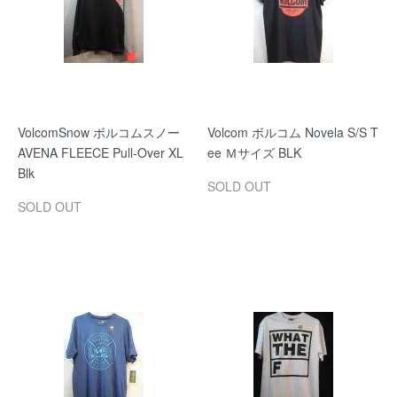
VolcomSnow ボルコムスノー
Volcom ボルコム Novela S/S T
AVENA FLEECE Pull-Over XL
ee Ｍサイズ BLK
Blk
SOLD OUT
SOLD OUT