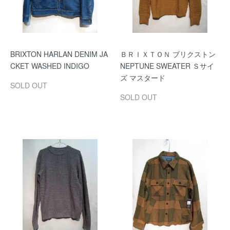
BRIXTON HARLAN DENIM JA
ＢＲＩＸＴＯＮ ブリクストン
CKET WASHED INDIGO
NEPTUNE SWEATER Ｓサイ
ズ マスタード
SOLD OUT
SOLD OUT