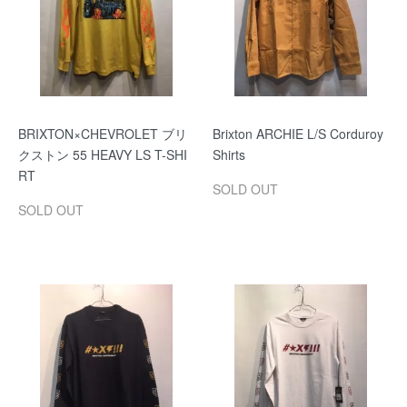
BRIXTON×CHEVROLET ブリ
Brixton ARCHIE L/S Corduroy
クストン 55 HEAVY LS T-SHI
Shirts
RT
SOLD OUT
SOLD OUT