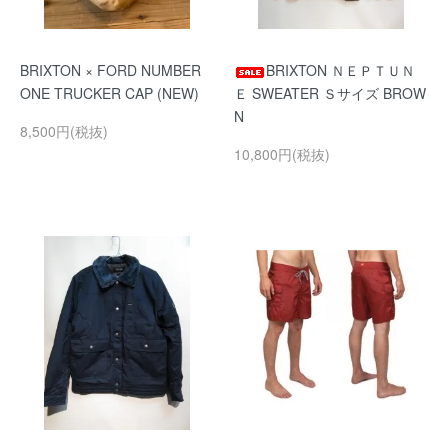
BRIXTON × FORD NUMBER
BRIXTON ＮＥＰＴＵＮ
ONE TRUCKER CAP (NEW)
Ｅ SWEATER Ｓサイズ BROW
N
8,500円(税抜)
10,800円(税抜)