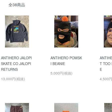
全38商品
ANTIHERO JALOPI
ANTIHERO POMSK
ANTIHE
SKATE CO JALOPI
I BEANIE
T TOO
RETURNS
E
5,000円(税抜)
13,000円(税抜)
4,500