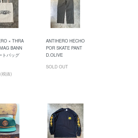
ERO × THRA
ANTIHERO HECHO
"MAG BANN
POR SKATE PANT
トートバッグ
D.OLIVE
SOLD OUT
円(税抜)