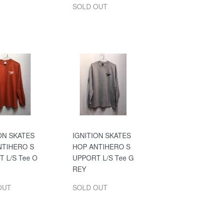
SOLD OUT
ON SKATES
IGNITION SKATES
NTIHERO S
HOP ANTIHERO S
 L/S Tee O
UPPORT L/S Tee G
REY
OUT
SOLD OUT