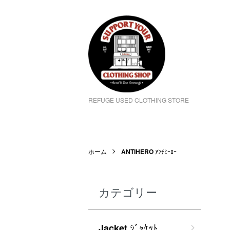
REFUGE USED CLOTHING STORE
ホーム
ANTIHERO
ｱﾝﾁﾋｰﾛｰ
カテゴリー
ｼﾞｬｹｯﾄ
Jacket