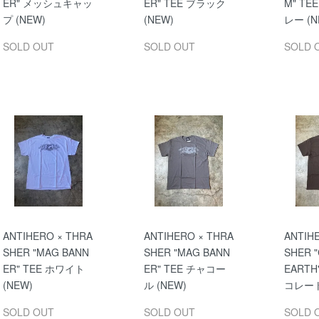
ER" メッシュキャッ
ER" TEE ブラック
M" T
プ (NEW)
(NEW)
レー (N
SOLD OUT
SOLD OUT
SOLD 
ANTIHERO × THRA
ANTIHERO × THRA
ANTIH
SHER "MAG BANN
SHER "MAG BANN
SHER 
ER" TEE ホワイト
ER" TEE チャコー
EARTH
(NEW)
ル (NEW)
コレート
SOLD OUT
SOLD OUT
SOLD 