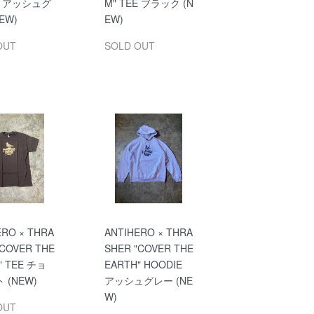
EE アッシュグ
M" TEE ブラック (N
EW)
EW)
OUT
SOLD OUT
ERO × THRA
ANTIHERO × THRA
"COVER THE
SHER "COVER THE
" TEE チョ
EARTH" HOODIE
 (NEW)
アッシュグレー (NE
W)
OUT