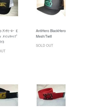
o ｱﾝﾁﾋｰﾛｰ Ｅ
AntiHero BlackHero
ﾒｯｼｭｷｬｯﾌﾟ
Mesh/Twill
ﾜｲﾄ
SOLD OUT
OUT