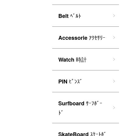
ﾍﾞﾙﾄ
Belt
ｱｸｾｻﾘｰ
Accessorie
時計
Watch
ﾋﾟﾝｽﾞ
PIN
ｻｰﾌﾎﾞｰ
Surfboard
ﾄﾞ
ｽｹｰﾄﾎﾞ
SkateBoard