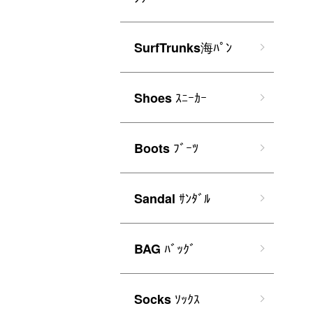
海ﾊﾟﾝ
SurfTrunks
ｽﾆｰｶｰ
Shoes
ﾌﾞｰﾂ
Boots
ｻﾝﾀﾞﾙ
Sandal
ﾊﾞｯｸﾞ
BAG
ｿｯｸｽ
Socks