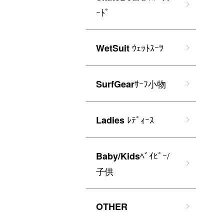
ｰﾄﾞ
ｳｪｯﾄｽｰﾂ
WetSuit
ｻｰﾌ小物
SurfGear
ﾚﾃﾞｨｰｽ
Ladies
ﾍﾞｲﾋﾞｰ/
Baby/Kids
子供
OTHER