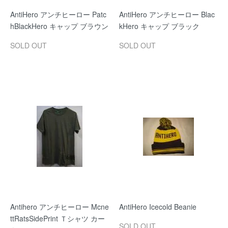
AntiHero アンチヒーロー Patc
AntiHero アンチヒーロー Blac
hBlackHero キャップ ブラウン
kHero キャップ ブラック
SOLD OUT
SOLD OUT
Antihero アンチヒーロー Mcne
AntiHero Icecold Beanie
ttRatsSidePrint Ｔシャツ カー
SOLD OUT