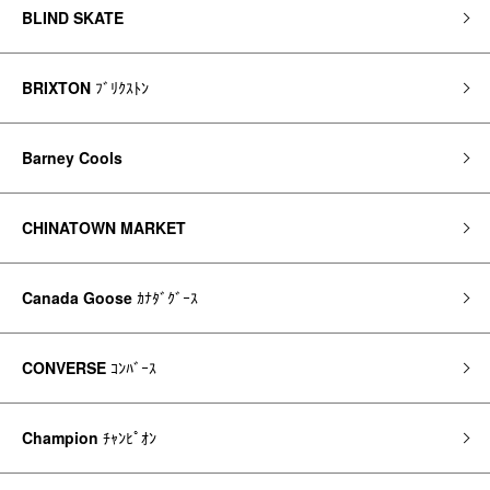
BLIND SKATE
BRIXTON
ﾌﾞﾘｸｽﾄﾝ
Barney Cools
CHINATOWN MARKET
Canada Goose
ｶﾅﾀﾞｸﾞｰｽ
CONVERSE
ｺﾝﾊﾞｰｽ
Champion
ﾁｬﾝﾋﾟｵﾝ