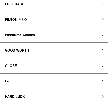
FREE RAGE
FILSON
ﾌｨﾙｿﾝ
Freedumb Airlines
GOOD WORTH
GLOBE
Huf
HARD LUCK