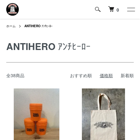
0
ホーム
ANTIHERO
ｱﾝﾁﾋｰﾛｰ
ANTIHERO
ｱﾝﾁﾋｰﾛｰ
全38商品
おすすめ順
価格順
新着順