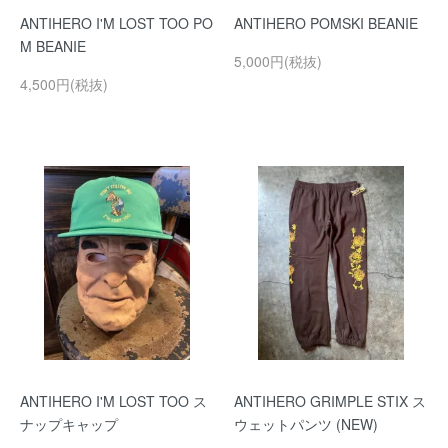
ANTIHERO I'M LOST TOO PO
ANTIHERO POMSKI BEANIE
M BEANIE
5,000円(税抜)
4,500円(税抜)
ANTIHERO I'M LOST TOO ス
ANTIHERO GRIMPLE STIX ス
ナップキャップ
ウェットパンツ (NEW)