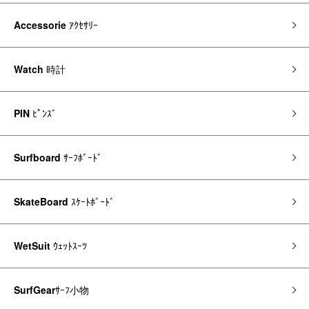
Accessorie
ｱｸｾｻﾘｰ
Watch
時計
PIN
ﾋﾟﾝｽﾞ
Surfboard
ｻｰﾌﾎﾞｰﾄﾞ
SkateBoard
ｽｹｰﾄﾎﾞｰﾄﾞ
WetSuit
ｳｪｯﾄｽｰﾂ
SurfGear
ｻｰﾌ小物