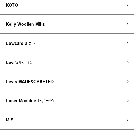
KOTO
Kelly Woollen Mills
Lowcard
ﾛｰｶｰﾄﾞ
Levi's
ﾘｰﾊﾞｲｽ
Levis MADE&CRAFTED
Loser Machine
ﾙｰｻﾞｰﾏｼﾝ
MIS