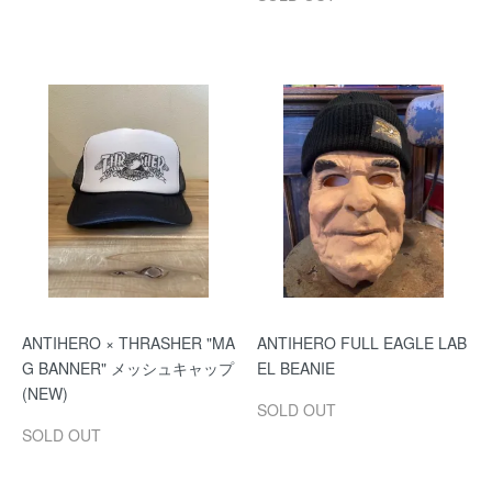
ANTIHERO × THRASHER "MA
ANTIHERO FULL EAGLE LAB
G BANNER" メッシュキャップ
EL BEANIE
(NEW)
SOLD OUT
SOLD OUT