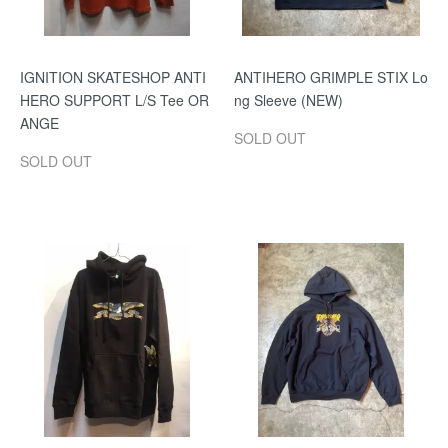
IGNITION SKATESHOP ANTI
ANTIHERO GRIMPLE STIX Lo
HERO SUPPORT L/S Tee OR
ng Sleeve (NEW)
ANGE
SOLD OUT
SOLD OUT