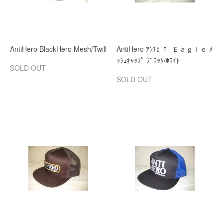
AntiHero BlackHero Mesh/Twill
AntiHero ｱﾝﾁﾋｰﾛｰ Ｅａｇｌｅ ﾒ
ｯｼｭｷｬｯﾌﾟ ﾌﾞﾗｯｸ/ﾎﾜｲﾄ
SOLD OUT
SOLD OUT