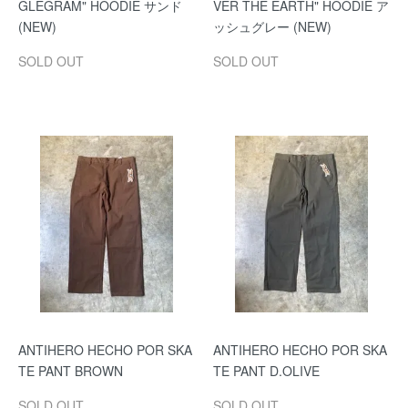
GLEGRAM" HOODIE サンド
VER THE EARTH" HOODIE ア
(NEW)
ッシュグレー (NEW)
SOLD OUT
SOLD OUT
ANTIHERO HECHO POR SKA
ANTIHERO HECHO POR SKA
TE PANT BROWN
TE PANT D.OLIVE
SOLD OUT
SOLD OUT