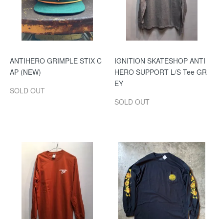
ANTIHERO GRIMPLE STIX C
IGNITION SKATESHOP ANTI
AP (NEW)
HERO SUPPORT L/S Tee GR
EY
SOLD OUT
SOLD OUT