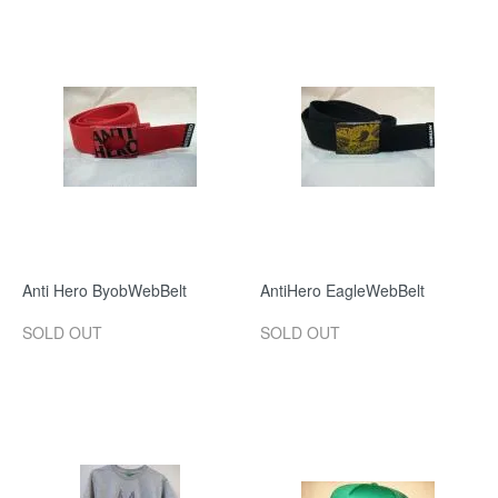
Anti Hero ByobWebBelt
AntiHero EagleWebBelt
SOLD OUT
SOLD OUT