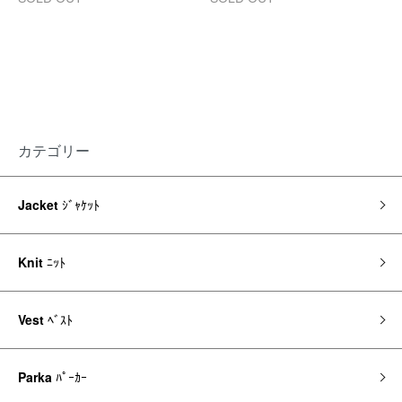
カテゴリー
Jacket
ｼﾞｬｹｯﾄ
Knit
ﾆｯﾄ
Vest
ﾍﾞｽﾄ
Parka
ﾊﾟｰｶｰ