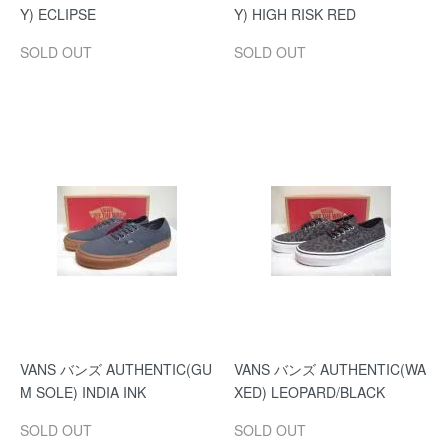
Y) ECLIPSE
Y) HIGH RISK RED
SOLD OUT
SOLD OUT
VANS バンズ AUTHENTIC(GU
VANS バンズ AUTHENTIC(WA
M SOLE) INDIA INK
XED) LEOPARD/BLACK
SOLD OUT
SOLD OUT