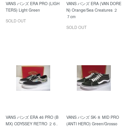
VANS バンズ ERA PRO (LIGH
VANS バンズ ERA (VAN DORE
TERS) Light Green
N) Orange/Sea Creatures ２
７cm
SOLD OUT
SOLD OUT
VANS バンズ ERA 46 PRO (B
VANS バンズ SK-８ MID PRO
MX) ODYSSEY RETRO ２６.
(ANTI HERO) Green/Grosso