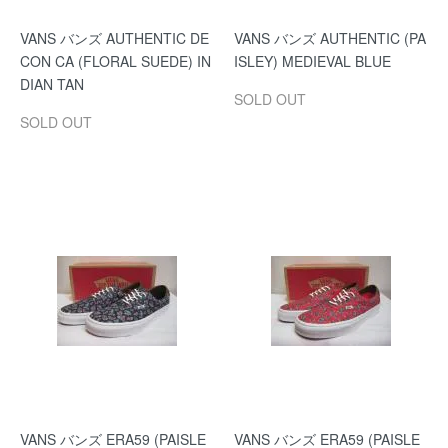
VANS バンズ AUTHENTIC DE
VANS バンズ AUTHENTIC (PA
CON CA (FLORAL SUEDE) IN
ISLEY) MEDIEVAL BLUE
DIAN TAN
SOLD OUT
SOLD OUT
VANS バンズ ERA59 (PAISLE
VANS バンズ ERA59 (PAISLE