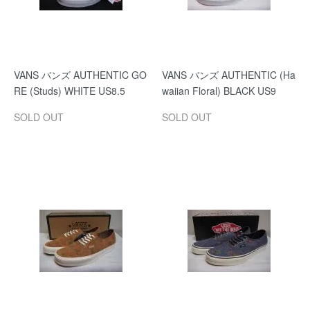
VANS バンズ AUTHENTIC GO
VANS バンズ AUTHENTIC (Ha
RE (Studs) WHITE US8.5
waiian Floral) BLACK US9
SOLD OUT
SOLD OUT