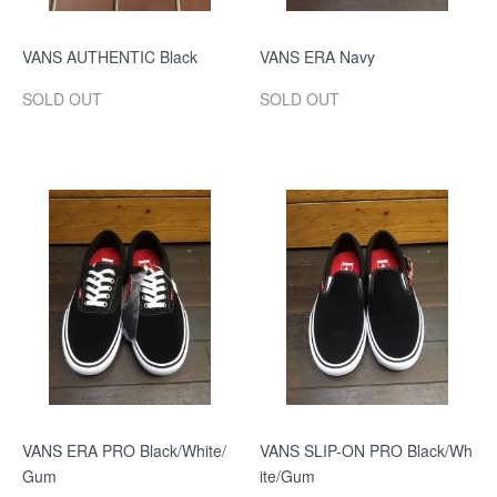
VANS AUTHENTIC Black
VANS ERA Navy
SOLD OUT
SOLD OUT
VANS ERA PRO Black/White/
VANS SLIP-ON PRO Black/Wh
Gum
ite/Gum