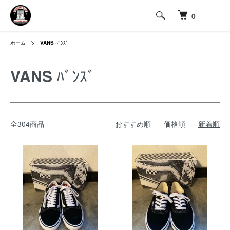
0
ホーム
VANS
ﾊﾞﾝｽﾞ
VANS
ﾊﾞﾝｽﾞ
全304商品
おすすめ順
価格順
新着順