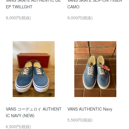
VANS SKATE AUTHENTIC DE
VANS SKATE SLIP-ON TIGER
EP TWILLGHT
CAMO
9,000円(税抜)
9,000円(税抜)
VANS コーデュロイ AUTHENT
VANS AUTHENTIC Navy
IC NAVY (NEW)
5,500円(税抜)
6,500円(税抜)