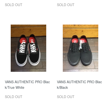
SOLD OUT
SOLD OUT
VANS AUTHENTIC PRO Blac
VANS AUTHENTIC PRO Blac
k/True White
k/Black
SOLD OUT
SOLD OUT