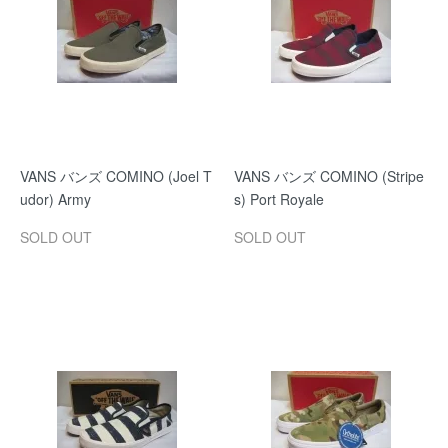
VANS バンズ COMINO (Joel T
VANS バンズ COMINO (Stripe
udor) Army
s) Port Royale
SOLD OUT
SOLD OUT