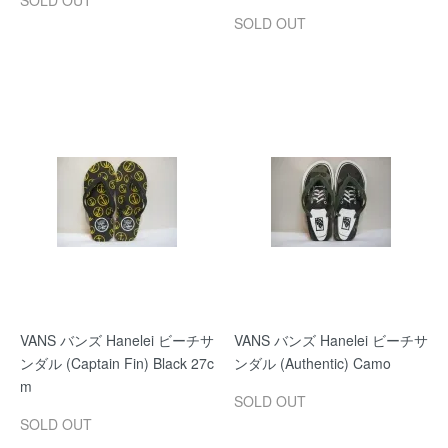
SOLD OUT
SOLD OUT
VANS バンズ Hanelei ビーチサ
VANS バンズ Hanelei ビーチサ
ンダル (Captain Fin) Black 27c
ンダル (Authentic) Camo
m
SOLD OUT
SOLD OUT