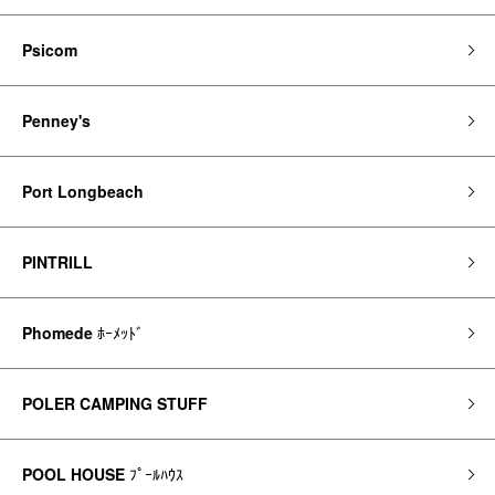
Psicom
Penney's
Port Longbeach
PINTRILL
Phomede
ﾎｰﾒｯﾄﾞ
POLER CAMPING STUFF
POOL HOUSE
ﾌﾟｰﾙﾊｳｽ