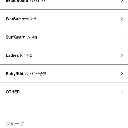
SkateBoard
ｽｹｰﾄﾎﾞｰﾄﾞ
WetSuit
ｳｪｯﾄｽｰﾂ
SurfGear
ｻｰﾌ小物
Ladies
ﾚﾃﾞｨｰｽ
Baby/Kids
ﾍﾞｲﾋﾞｰ/子供
OTHER
グループ