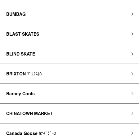
BUMBAG
BLAST SKATES
BLIND SKATE
BRIXTON
ﾌﾞﾘｸｽﾄﾝ
Barney Cools
CHINATOWN MARKET
Canada Goose
ｶﾅﾀﾞｸﾞｰｽ