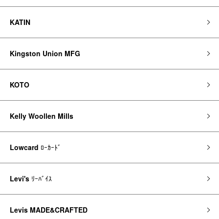
KATIN
Kingston Union MFG
KOTO
Kelly Woollen Mills
Lowcard
ﾛｰｶｰﾄﾞ
Levi's
ﾘｰﾊﾞｲｽ
Levis MADE&CRAFTED