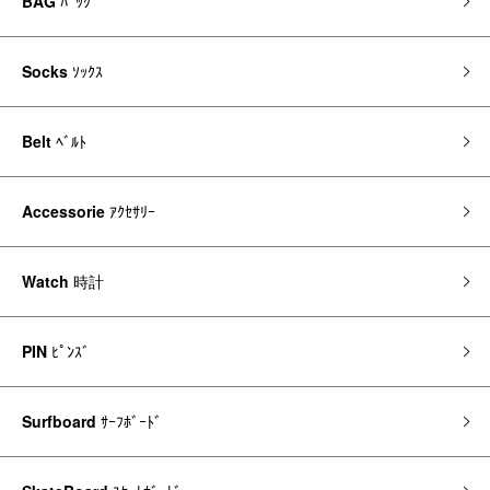
BAG
ﾊﾞｯｸﾞ
Socks
ｿｯｸｽ
Belt
ﾍﾞﾙﾄ
Accessorie
ｱｸｾｻﾘｰ
Watch
時計
PIN
ﾋﾟﾝｽﾞ
Surfboard
ｻｰﾌﾎﾞｰﾄﾞ