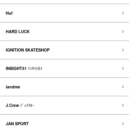
Huf
HARD LUCK
IGNITION SKATESHOP
INSIGHT51
ｲﾝｻｲﾄ51
iandme
J.Crew
ｼﾞｪｲｸﾙｰ
JAN SPORT