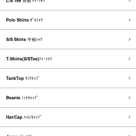
L/S Tee
長袖 ﾃｨｰｼｬﾂ
Polo Shirts
ﾎﾟﾛｼｬﾂ
S/S Shirts
半袖ｼｬﾂ
T-Shirts(S/STee)
ﾃｨｰｼｬﾂ
TankTop
ﾀﾝｸﾄｯﾌﾟ
Beanie
ﾆｯﾄｷｬｯﾌﾟ
Hat/Cap
ﾊｯﾄ/ｷｬｯﾌﾟ