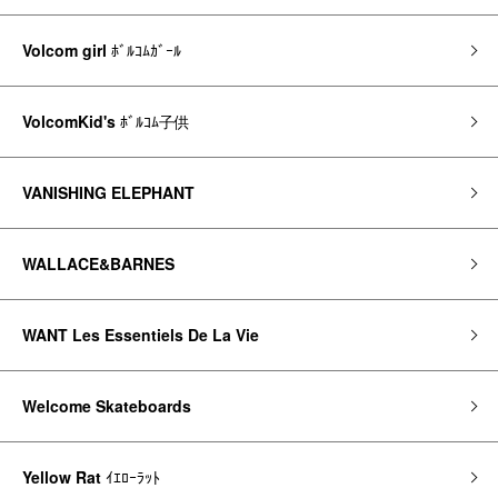
Volcom girl
ﾎﾞﾙｺﾑｶﾞｰﾙ
VolcomKid's
ﾎﾞﾙｺﾑ子供
VANISHING ELEPHANT
WALLACE&BARNES
WANT Les Essentiels De La Vie
Welcome Skateboards
Yellow Rat
ｲｴﾛｰﾗｯﾄ