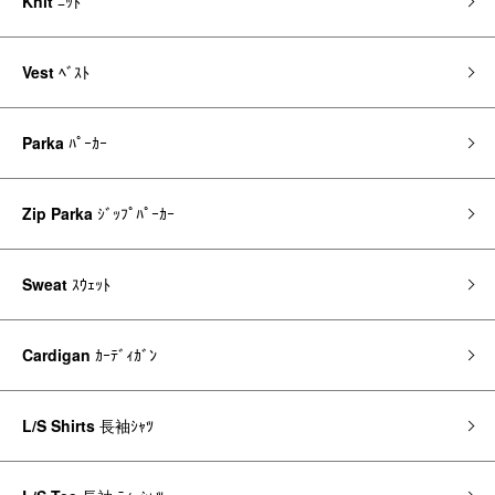
Knit
ﾆｯﾄ
Vest
ﾍﾞｽﾄ
Parka
ﾊﾟｰｶｰ
Zip Parka
ｼﾞｯﾌﾟﾊﾟｰｶｰ
Sweat
ｽｳｪｯﾄ
Cardigan
ｶｰﾃﾞｨｶﾞﾝ
L/S Shirts
長袖ｼｬﾂ