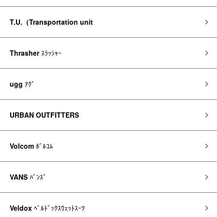
T.U.（Transportation unit
Thrasher
ｽﾗｯｼｬｰ
ugg
ｱｸﾞ
URBAN OUTFITTERS
Volcom
ﾎﾞﾙｺﾑ
VANS
ﾊﾞﾝｽﾞ
Veldox
ﾍﾞﾙﾄﾞｯｸｽｳｪｯﾄｽｰﾂ