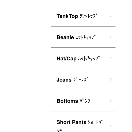
ﾀﾝｸﾄｯﾌﾟ
TankTop
ﾆｯﾄｷｬｯﾌﾟ
Beanie
ﾊｯﾄ/ｷｬｯﾌﾟ
Hat/Cap
ｼﾞｰﾝｽﾞ
Jeans
ﾊﾟﾝﾂ
Bottoms
ｼｮｰﾄﾊﾟ
Short Pants
ﾝﾂ