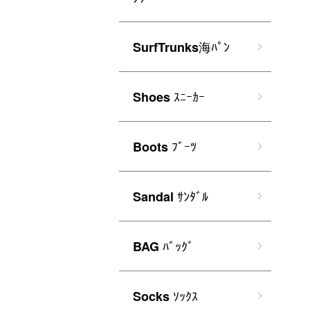
海ﾊﾟﾝ
SurfTrunks
ｽﾆｰｶｰ
Shoes
ﾌﾞｰﾂ
Boots
ｻﾝﾀﾞﾙ
Sandal
ﾊﾞｯｸﾞ
BAG
ｿｯｸｽ
Socks