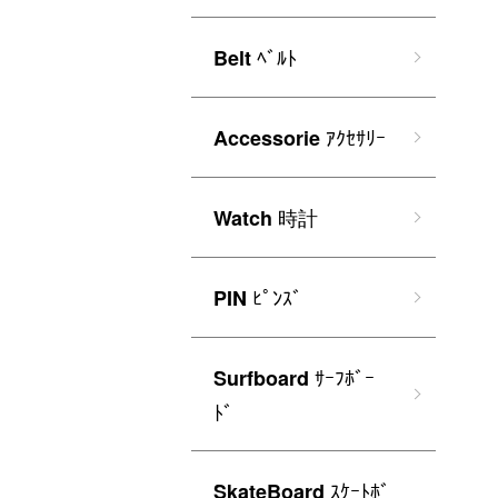
ﾍﾞﾙﾄ
Belt
ｱｸｾｻﾘｰ
Accessorie
時計
Watch
ﾋﾟﾝｽﾞ
PIN
ｻｰﾌﾎﾞｰ
Surfboard
ﾄﾞ
ｽｹｰﾄﾎﾞ
SkateBoard