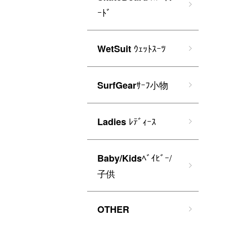
ｰﾄﾞ
ｳｪｯﾄｽｰﾂ
WetSuit
ｻｰﾌ小物
SurfGear
ﾚﾃﾞｨｰｽ
Ladies
ﾍﾞｲﾋﾞｰ/
Baby/Kids
子供
OTHER