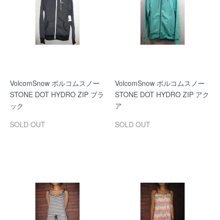
VolcomSnow ボルコムスノー
VolcomSnow ボルコムスノー
STONE DOT HYDRO ZIP ブラ
STONE DOT HYDRO ZIP アク
ック
ア
SOLD OUT
SOLD OUT