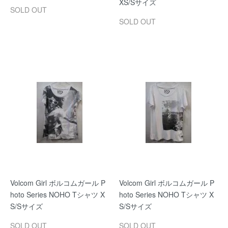
XS/Sサイズ
SOLD OUT
SOLD OUT
Volcom Girl ボルコムガール P
Volcom Girl ボルコムガール P
hoto Series NOHO Tシャツ X
hoto Series NOHO Tシャツ X
S/Sサイズ
S/Sサイズ
SOLD OUT
SOLD OUT