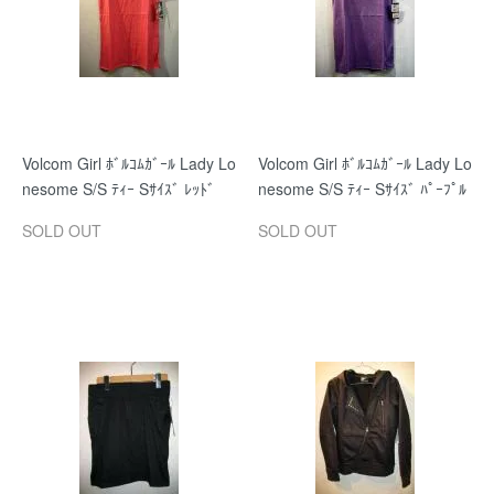
Volcom Girl ﾎﾞﾙｺﾑｶﾞｰﾙ Lady Lo
Volcom Girl ﾎﾞﾙｺﾑｶﾞｰﾙ Lady Lo
nesome S/S ﾃｨｰ Sｻｲｽﾞ ﾚｯﾄﾞ
nesome S/S ﾃｨｰ Sｻｲｽﾞ ﾊﾟｰﾌﾟﾙ
SOLD OUT
SOLD OUT