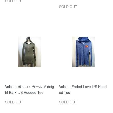
SOLD OUT
SOLD OUT
Volcom ボルコムガール Midnig
Volcom Faded Love L/S Hood
ht Bark L/S Hooded Tee
ed Tee
SOLD OUT
SOLD OUT