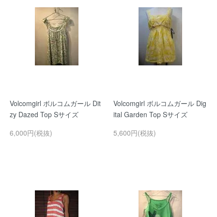
Volcomgirl ボルコムガール Dit
Volcomgirl ボルコムガール Dig
zy Dazed Top Sサイズ
ital Garden Top Sサイズ
6,000円(税抜)
5,600円(税抜)