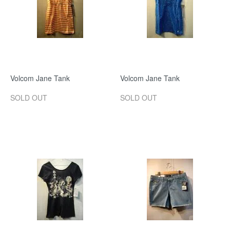
Volcom Jane Tank
Volcom Jane Tank
SOLD OUT
SOLD OUT