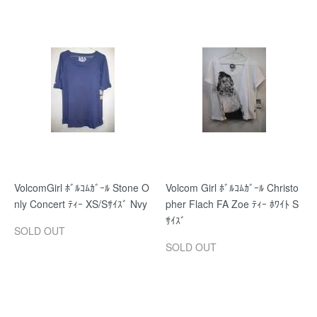
VolcomGirl ﾎﾞﾙｺﾑｶﾞｰﾙ Stone O
Volcom Girl ﾎﾞﾙｺﾑｶﾞｰﾙ Christo
nly Concert ﾃｨｰ XS/Sｻｲｽﾞ Nvy
pher Flach FA Zoe ﾃｨｰ ﾎﾜｲﾄ S
ｻｲｽﾞ
SOLD OUT
SOLD OUT