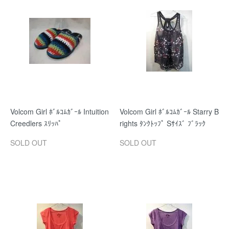
Volcom Girl ﾎﾞﾙｺﾑｶﾞｰﾙ Intuition
Volcom Girl ﾎﾞﾙｺﾑｶﾞｰﾙ Starry B
Creedlers ｽﾘｯﾊﾟ
rights ﾀﾝｸﾄｯﾌﾟ Sｻｲｽﾞ ﾌﾞﾗｯｸ
SOLD OUT
SOLD OUT