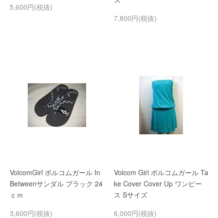
5,600円(税抜)
7,800円(税抜)
VolcomGirl ボルコムガール In
Volcom Girl ボルコムガール Ta
Betweenサンダル ブラック 24
ke Cover Cover Up ワンピー
ｃｍ
ス Sサイズ
3,600円(税抜)
6,000円(税抜)