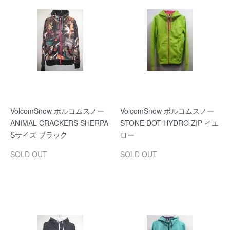
VolcomSnow ボルコムスノー
VolcomSnow ボルコムスノー
ANIMAL CRACKERS SHERPA
STONE DOT HYDRO ZIP イエ
Sサイズ ブラック
ロー
SOLD OUT
SOLD OUT