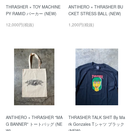
THRASHER × TOY MACHINE
ANTIHERO × THRASHER BU
PY RAMID パーカー (NEW)
CKET STRESS BALL (NEW)
12,000円(税抜)
1,200円(税抜)
ANTIHERO × THRASHER "MA
THRASHER TALK SHIT By Ma
G BANNER" トートバッグ (NE
rk Gonzales Tシャツ ブラック
W)
(NEW)