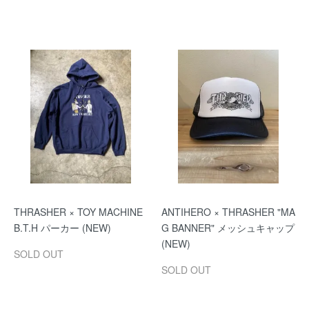
THRASHER × TOY MACHINE
ANTIHERO × THRASHER "MA
B.T.H パーカー (NEW)
G BANNER" メッシュキャップ
(NEW)
SOLD OUT
SOLD OUT