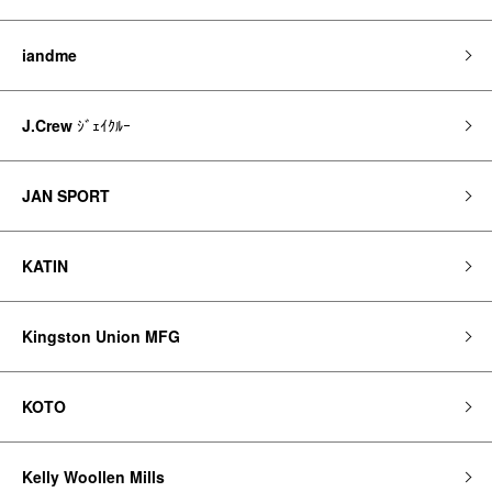
iandme
J.Crew
ｼﾞｪｲｸﾙｰ
JAN SPORT
KATIN
Kingston Union MFG
KOTO
Kelly Woollen Mills