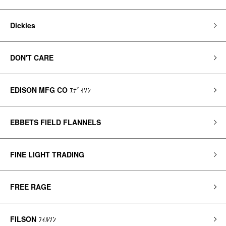
Dickies
DON'T CARE
EDISON MFG CO
ｴﾃﾞｨｿﾝ
EBBETS FIELD FLANNELS
FINE LIGHT TRADING
FREE RAGE
FILSON
ﾌｨﾙｿﾝ