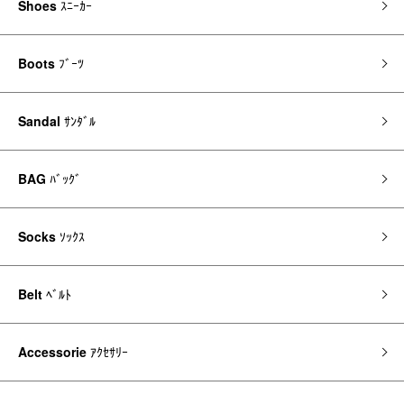
Shoes
ｽﾆｰｶｰ
Boots
ﾌﾞｰﾂ
Sandal
ｻﾝﾀﾞﾙ
BAG
ﾊﾞｯｸﾞ
Socks
ｿｯｸｽ
Belt
ﾍﾞﾙﾄ
Accessorie
ｱｸｾｻﾘｰ