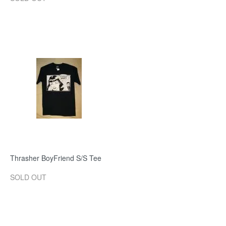
Thrasher BoyFriend S/S Tee
SOLD OUT