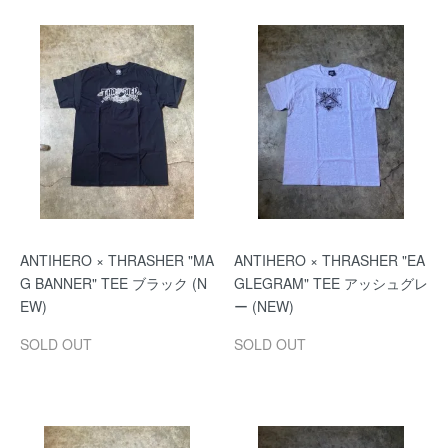
ANTIHERO × THRASHER "MA
ANTIHERO × THRASHER "EA
G BANNER" TEE ブラック (N
GLEGRAM" TEE アッシュグレ
EW)
ー (NEW)
SOLD OUT
SOLD OUT