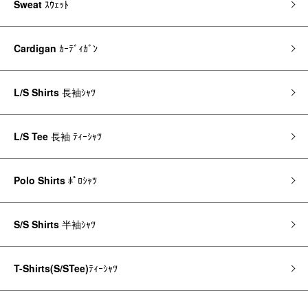
Sweat
ｽｳｪｯﾄ
Cardigan
ｶｰﾃﾞｨｶﾞﾝ
L/S Shirts
長袖ｼｬﾂ
L/S Tee
長袖 ﾃｨｰｼｬﾂ
Polo Shirts
ﾎﾟﾛｼｬﾂ
S/S Shirts
半袖ｼｬﾂ
T-Shirts(S/STee)
ﾃｨｰｼｬﾂ