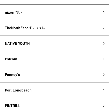
nixon
ﾆｸｿﾝ
TheNorthFace
ｻﾞﾉｰｽﾌｪｲｽ
NATIVE YOUTH
Psicom
Penney's
Port Longbeach
PINTRILL