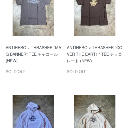
ANTIHERO × THRASHER "MA
ANTIHERO × THRASHER "CO
G BANNER" TEE チャコール
VER THE EARTH" TEE チョコ
(NEW)
レート (NEW)
SOLD OUT
SOLD OUT