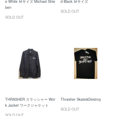
e White Ｍサイズ Michael Shie
d Black Ｍサイズ
ben
SOLD OUT
SOLD OUT
THRASHER スラッシャー Wor
Thrasher Skate&Destroy
k Jacket ワークジャケット
SOLD OUT
SOLD OUT