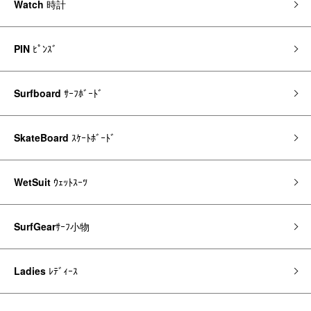
Watch
時計
PIN
ﾋﾟﾝｽﾞ
Surfboard
ｻｰﾌﾎﾞｰﾄﾞ
SkateBoard
ｽｹｰﾄﾎﾞｰﾄﾞ
WetSuit
ｳｪｯﾄｽｰﾂ
SurfGear
ｻｰﾌ小物
Ladies
ﾚﾃﾞｨｰｽ