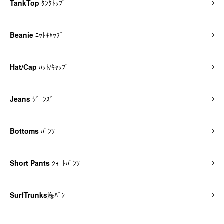
TankTop
ﾀﾝｸﾄｯﾌﾟ
Beanie
ﾆｯﾄｷｬｯﾌﾟ
Hat/Cap
ﾊｯﾄ/ｷｬｯﾌﾟ
Jeans
ｼﾞｰﾝｽﾞ
Bottoms
ﾊﾟﾝﾂ
Short Pants
ｼｮｰﾄﾊﾟﾝﾂ
SurfTrunks
海ﾊﾟﾝ