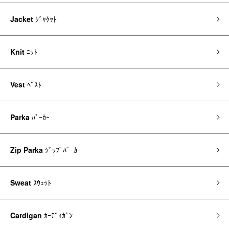
Jacket
ｼﾞｬｹｯﾄ
Knit
ﾆｯﾄ
Vest
ﾍﾞｽﾄ
Parka
ﾊﾟｰｶｰ
Zip Parka
ｼﾞｯﾌﾟﾊﾟｰｶｰ
Sweat
ｽｳｪｯﾄ
Cardigan
ｶｰﾃﾞｨｶﾞﾝ