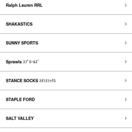
Ralph Lauren RRL
SHAKASTICS
SUNNY SPORTS
Sprawls
ｽﾌﾟﾛｰﾙｽﾞ
STANCE SOCKS
ｽﾀﾝｽｿｯｸｽ
STAPLE FORD
SALT VALLEY