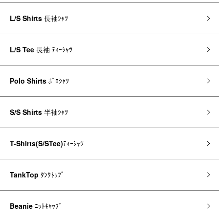
L/S Shirts
長袖ｼｬﾂ
L/S Tee
長袖 ﾃｨｰｼｬﾂ
Polo Shirts
ﾎﾟﾛｼｬﾂ
S/S Shirts
半袖ｼｬﾂ
T-Shirts(S/STee)
ﾃｨｰｼｬﾂ
TankTop
ﾀﾝｸﾄｯﾌﾟ
Beanie
ﾆｯﾄｷｬｯﾌﾟ