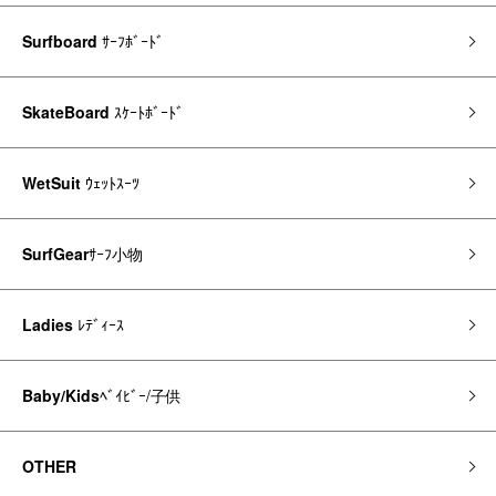
Surfboard
ｻｰﾌﾎﾞｰﾄﾞ
SkateBoard
ｽｹｰﾄﾎﾞｰﾄﾞ
WetSuit
ｳｪｯﾄｽｰﾂ
SurfGear
ｻｰﾌ小物
Ladies
ﾚﾃﾞｨｰｽ
Baby/Kids
ﾍﾞｲﾋﾞｰ/子供
OTHER