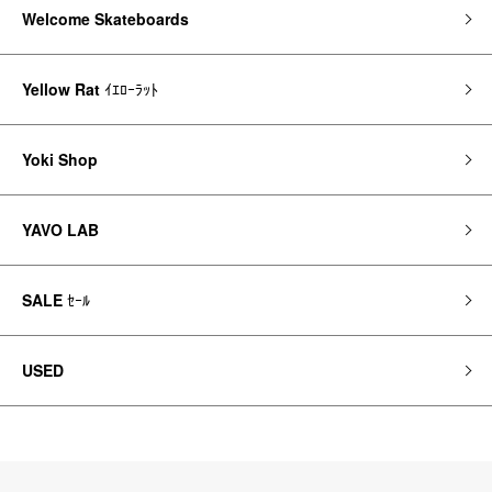
Welcome Skateboards
Yellow Rat
ｲｴﾛｰﾗｯﾄ
Yoki Shop
YAVO LAB
SALE
ｾｰﾙ
USED