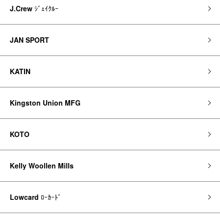
J.Crew
ｼﾞｪｲｸﾙｰ
JAN SPORT
KATIN
Kingston Union MFG
KOTO
Kelly Woollen Mills
Lowcard
ﾛｰｶｰﾄﾞ