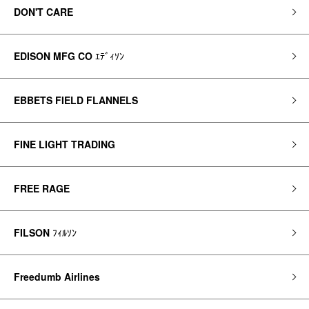
DON'T CARE
EDISON MFG CO
ｴﾃﾞｨｿﾝ
EBBETS FIELD FLANNELS
FINE LIGHT TRADING
FREE RAGE
FILSON
ﾌｨﾙｿﾝ
Freedumb Airlines