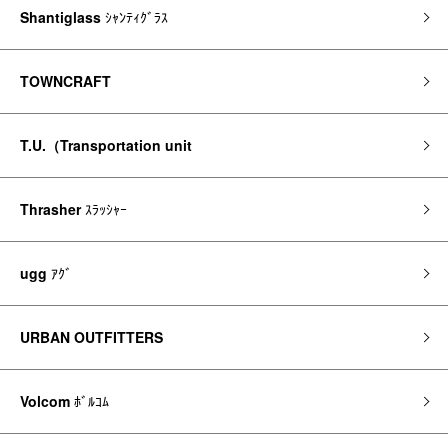
Shantiglass
ｼｬﾝﾃｨｸﾞﾗｽ
TOWNCRAFT
T.U.（Transportation unit
Thrasher
ｽﾗｯｼｬｰ
ugg
ｱｸﾞ
URBAN OUTFITTERS
Volcom
ﾎﾞﾙｺﾑ