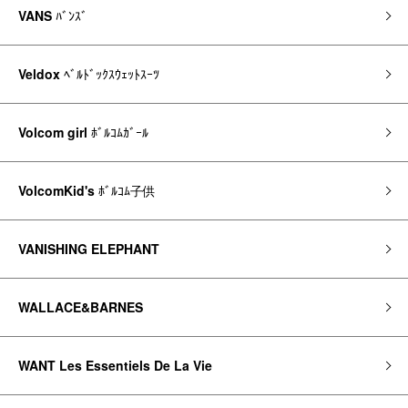
VANS
ﾊﾞﾝｽﾞ
Veldox
ﾍﾞﾙﾄﾞｯｸｽｳｪｯﾄｽｰﾂ
Volcom girl
ﾎﾞﾙｺﾑｶﾞｰﾙ
VolcomKid's
ﾎﾞﾙｺﾑ子供
VANISHING ELEPHANT
WALLACE&BARNES
WANT Les Essentiels De La Vie