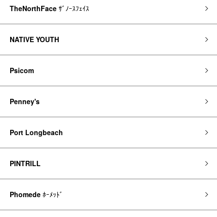
TheNorthFace
ｻﾞﾉｰｽﾌｪｲｽ
NATIVE YOUTH
Psicom
Penney's
Port Longbeach
PINTRILL
Phomede
ﾎｰﾒｯﾄﾞ