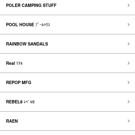
POLER CAMPING STUFF
POOL HOUSE
ﾌﾟｰﾙﾊｳｽ
RAINBOW SANDALS
Real
ﾘｱﾙ
REPOP MFG
REBEL8
ﾚﾍﾞﾙ8
RAEN