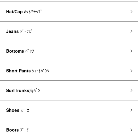
Hat/Cap
ﾊｯﾄ/ｷｬｯﾌﾟ
Jeans
ｼﾞｰﾝｽﾞ
Bottoms
ﾊﾟﾝﾂ
Short Pants
ｼｮｰﾄﾊﾟﾝﾂ
SurfTrunks
海ﾊﾟﾝ
Shoes
ｽﾆｰｶｰ
Boots
ﾌﾞｰﾂ