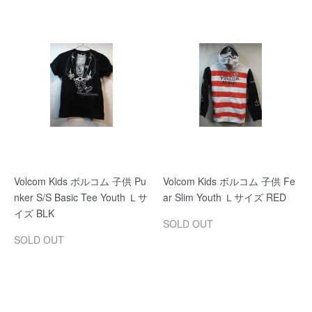
Volcom Kids ボルコム 子供 Pu
Volcom Kids ボルコム 子供 Fe
nker S/S Basic Tee Youth Ｌサ
ar Slim Youth Ｌサイズ RED
イズ BLK
SOLD OUT
SOLD OUT