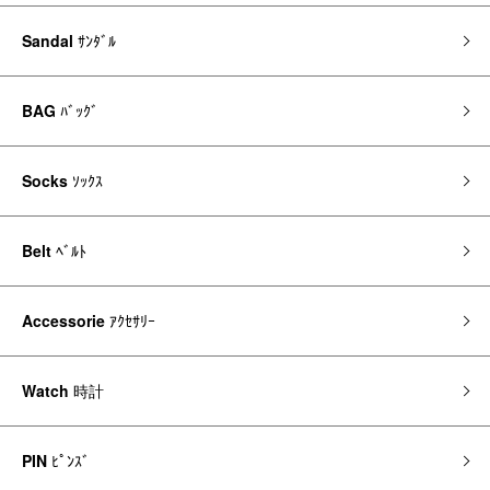
Sandal
ｻﾝﾀﾞﾙ
BAG
ﾊﾞｯｸﾞ
Socks
ｿｯｸｽ
Belt
ﾍﾞﾙﾄ
Accessorie
ｱｸｾｻﾘｰ
Watch
時計
PIN
ﾋﾟﾝｽﾞ