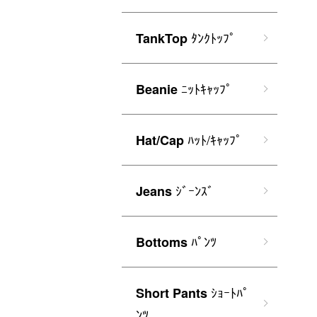
ﾀﾝｸﾄｯﾌﾟ
TankTop
ﾆｯﾄｷｬｯﾌﾟ
Beanie
ﾊｯﾄ/ｷｬｯﾌﾟ
Hat/Cap
ｼﾞｰﾝｽﾞ
Jeans
ﾊﾟﾝﾂ
Bottoms
ｼｮｰﾄﾊﾟ
Short Pants
ﾝﾂ