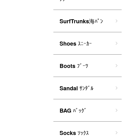
海ﾊﾟﾝ
SurfTrunks
ｽﾆｰｶｰ
Shoes
ﾌﾞｰﾂ
Boots
ｻﾝﾀﾞﾙ
Sandal
ﾊﾞｯｸﾞ
BAG
ｿｯｸｽ
Socks