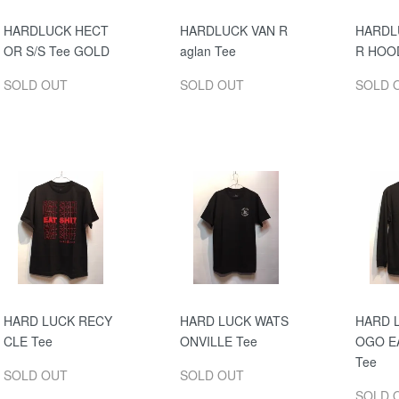
HARDLUCK HECT
HARDLUCK VAN R
HARDL
OR S/S Tee GOLD
aglan Tee
R HOO
SOLD OUT
SOLD OUT
SOLD 
HARD LUCK RECY
HARD LUCK WATS
HARD 
CLE Tee
ONVILLE Tee
OGO EA
Tee
SOLD OUT
SOLD OUT
SOLD 