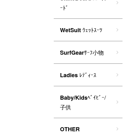
ｰﾄﾞ
ｳｪｯﾄｽｰﾂ
WetSuit
ｻｰﾌ小物
SurfGear
ﾚﾃﾞｨｰｽ
Ladies
ﾍﾞｲﾋﾞｰ/
Baby/Kids
子供
OTHER