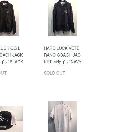
LUCK OG L
HARD LUCK VETE
OACH JACK
RANO COACH JAC
イズ BLACK
KET Ｍサイズ NAVY
OUT
SOLD OUT