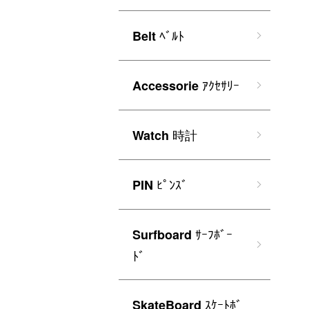
ﾍﾞﾙﾄ
Belt
ｱｸｾｻﾘｰ
Accessorie
時計
Watch
ﾋﾟﾝｽﾞ
PIN
ｻｰﾌﾎﾞｰ
Surfboard
ﾄﾞ
ｽｹｰﾄﾎﾞ
SkateBoard