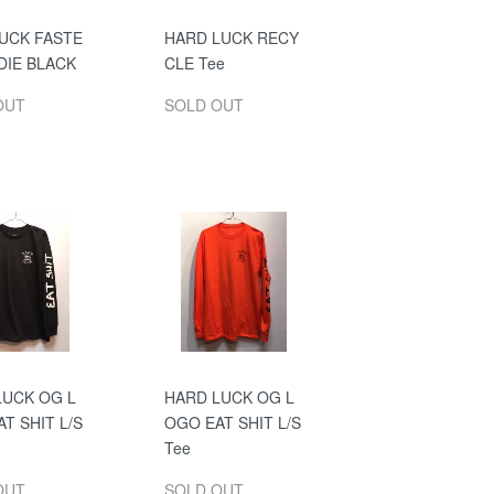
UCK FASTE
HARD LUCK RECY
DIE BLACK
CLE Tee
OUT
SOLD OUT
LUCK OG L
HARD LUCK OG L
T SHIT L/S
OGO EAT SHIT L/S
Tee
OUT
SOLD OUT