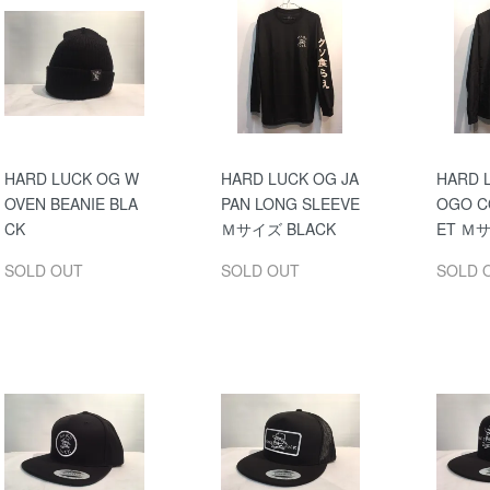
HARD LUCK OG W
HARD LUCK OG JA
HARD 
OVEN BEANIE BLA
PAN LONG SLEEVE
OGO C
CK
Ｍサイズ BLACK
ET Ｍサ
SOLD OUT
SOLD OUT
SOLD 