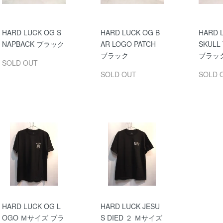
HARD LUCK OG S
HARD LUCK OG B
HARD 
NAPBACK ブラック
AR LOGO PATCH
SKULL
ブラック
ブラッ
SOLD OUT
SOLD OUT
SOLD 
HARD LUCK OG L
HARD LUCK JESU
OGO Ｍサイズ ブラ
S DIED ２ Ｍサイズ