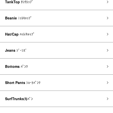
TankTop
ﾀﾝｸﾄｯﾌﾟ
Beanie
ﾆｯﾄｷｬｯﾌﾟ
Hat/Cap
ﾊｯﾄ/ｷｬｯﾌﾟ
Jeans
ｼﾞｰﾝｽﾞ
Bottoms
ﾊﾟﾝﾂ
Short Pants
ｼｮｰﾄﾊﾟﾝﾂ
SurfTrunks
海ﾊﾟﾝ