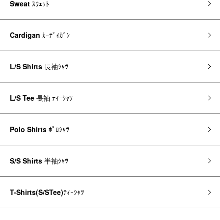
Sweat
ｽｳｪｯﾄ
Cardigan
ｶｰﾃﾞｨｶﾞﾝ
L/S Shirts
長袖ｼｬﾂ
L/S Tee
長袖 ﾃｨｰｼｬﾂ
Polo Shirts
ﾎﾟﾛｼｬﾂ
S/S Shirts
半袖ｼｬﾂ
T-Shirts(S/STee)
ﾃｨｰｼｬﾂ