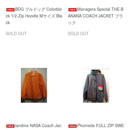
BDG ブルドッグ Colorblo
Managers Special THE B
ck 1/2-Zip Hoodie Mサイズ Bla
ANANA COACH JACKET ブラ
ck
ック
SOLD OUT
SOLD OUT
iandme NASA Coach Jac
Phomede FULL ZIP SWE