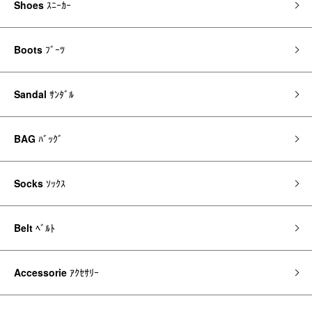
Shoes
ｽﾆｰｶｰ
Boots
ﾌﾞｰﾂ
Sandal
ｻﾝﾀﾞﾙ
BAG
ﾊﾞｯｸﾞ
Socks
ｿｯｸｽ
Belt
ﾍﾞﾙﾄ
Accessorie
ｱｸｾｻﾘｰ