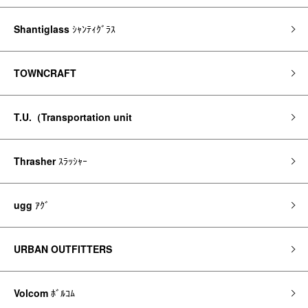
Shantiglass
ｼｬﾝﾃｨｸﾞﾗｽ
TOWNCRAFT
T.U.（Transportation unit
Thrasher
ｽﾗｯｼｬｰ
ugg
ｱｸﾞ
URBAN OUTFITTERS
Volcom
ﾎﾞﾙｺﾑ