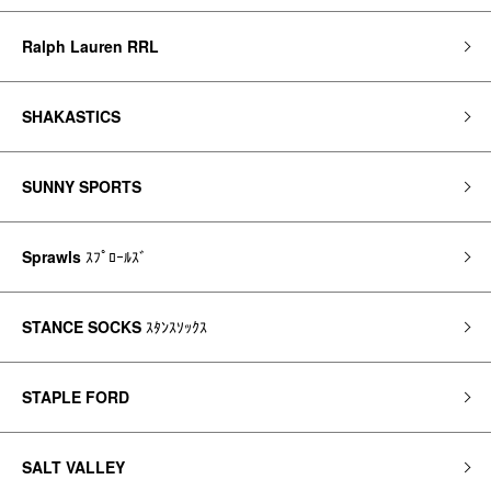
Ralph Lauren RRL
SHAKASTICS
SUNNY SPORTS
Sprawls
ｽﾌﾟﾛｰﾙｽﾞ
STANCE SOCKS
ｽﾀﾝｽｿｯｸｽ
STAPLE FORD
SALT VALLEY