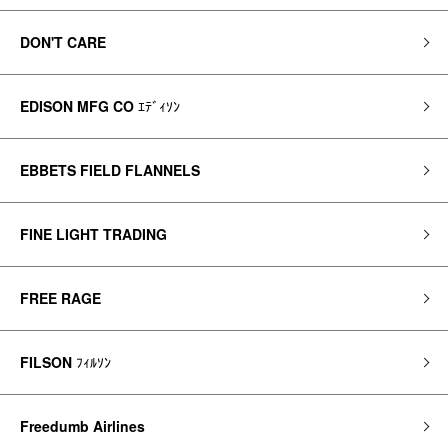
DON'T CARE
EDISON MFG CO
ｴﾃﾞｨｿﾝ
EBBETS FIELD FLANNELS
FINE LIGHT TRADING
FREE RAGE
FILSON
ﾌｨﾙｿﾝ
Freedumb Airlines