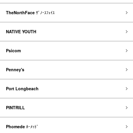
TheNorthFace
ｻﾞﾉｰｽﾌｪｲｽ
NATIVE YOUTH
Psicom
Penney's
Port Longbeach
PINTRILL
Phomede
ﾎｰﾒｯﾄﾞ