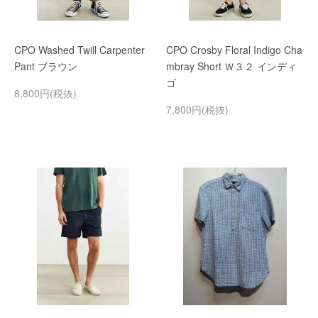
CPO Washed Twill Carpenter
CPO Crosby Floral Indigo Cha
Pant ブラウン
mbray Short Ｗ３２ インディ
ゴ
8,800円(税抜)
7,800円(税抜)