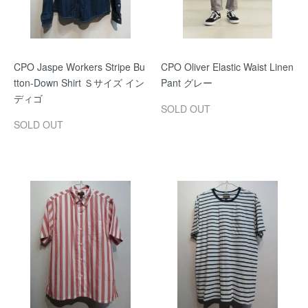
CPO Jaspe Workers Stripe Bu
CPO Oliver Elastic Waist Linen
tton-Down Shirt Ｓサイズ イン
Pant グレー
ディゴ
SOLD OUT
SOLD OUT