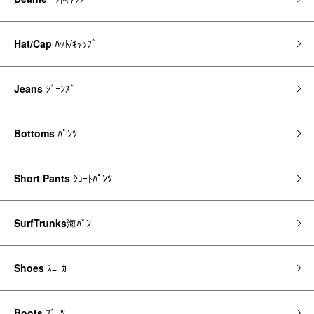
Hat/Cap
ﾊｯﾄ/ｷｬｯﾌﾟ
Jeans
ｼﾞｰﾝｽﾞ
Bottoms
ﾊﾟﾝﾂ
Short Pants
ｼｮｰﾄﾊﾟﾝﾂ
SurfTrunks
海ﾊﾟﾝ
Shoes
ｽﾆｰｶｰ
Boots
ﾌﾞｰﾂ