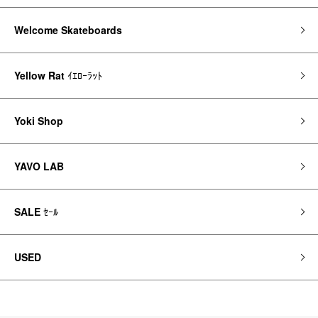
Welcome Skateboards
Yellow Rat
ｲｴﾛｰﾗｯﾄ
Yoki Shop
YAVO LAB
SALE
ｾｰﾙ
USED