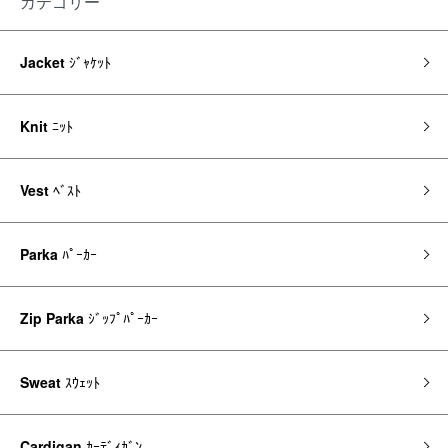
カテゴリー
Jacket
ｼﾞｬｹｯﾄ
Knit
ﾆｯﾄ
Vest
ﾍﾞｽﾄ
Parka
ﾊﾟｰｶｰ
Zip Parka
ｼﾞｯﾌﾟﾊﾟｰｶｰ
Sweat
ｽｳｪｯﾄ
Cardigan
ｶｰﾃﾞｨｶﾞﾝ