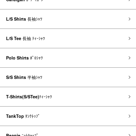
L/S Shirts
長袖ｼｬﾂ
L/S Tee
長袖 ﾃｨｰｼｬﾂ
Polo Shirts
ﾎﾟﾛｼｬﾂ
S/S Shirts
半袖ｼｬﾂ
T-Shirts(S/STee)
ﾃｨｰｼｬﾂ
TankTop
ﾀﾝｸﾄｯﾌﾟ
Beanie
ﾆｯﾄｷｬｯﾌﾟ