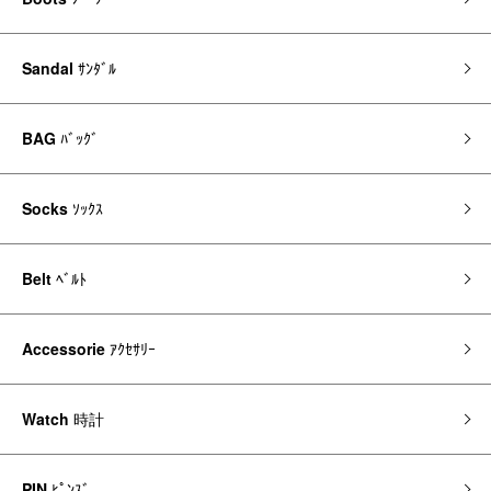
Sandal
ｻﾝﾀﾞﾙ
BAG
ﾊﾞｯｸﾞ
Socks
ｿｯｸｽ
Belt
ﾍﾞﾙﾄ
Accessorie
ｱｸｾｻﾘｰ
Watch
時計
PIN
ﾋﾟﾝｽﾞ