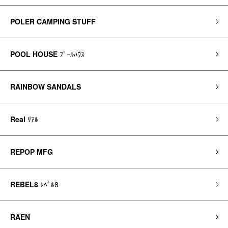
POLER CAMPING STUFF
POOL HOUSE
ﾌﾟｰﾙﾊｳｽ
RAINBOW SANDALS
Real
ﾘｱﾙ
REPOP MFG
REBEL8
ﾚﾍﾞﾙ8
RAEN