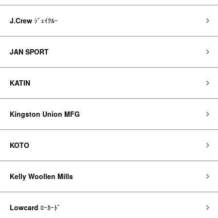
J.Crew
ｼﾞｪｲｸﾙｰ
JAN SPORT
KATIN
Kingston Union MFG
KOTO
Kelly Woollen Mills
Lowcard
ﾛｰｶｰﾄﾞ