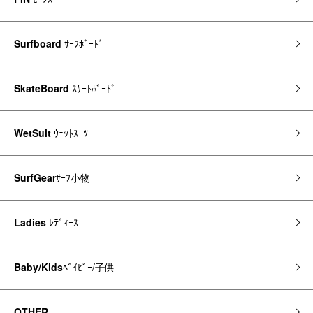
Surfboard
ｻｰﾌﾎﾞｰﾄﾞ
SkateBoard
ｽｹｰﾄﾎﾞｰﾄﾞ
WetSuit
ｳｪｯﾄｽｰﾂ
SurfGear
ｻｰﾌ小物
Ladies
ﾚﾃﾞｨｰｽ
Baby/Kids
ﾍﾞｲﾋﾞｰ/子供
OTHER