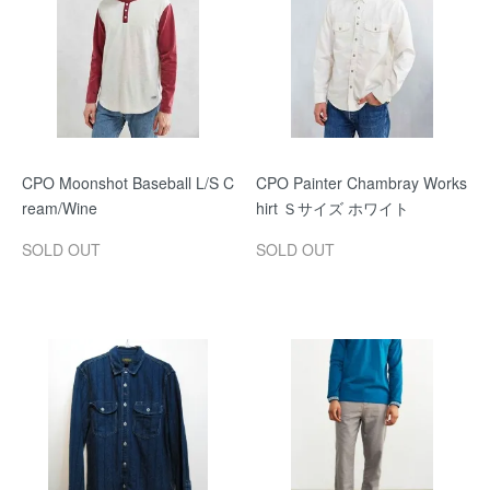
CPO Moonshot Baseball L/S C
CPO Painter Chambray Works
ream/Wine
hirt Ｓサイズ ホワイト
SOLD OUT
SOLD OUT