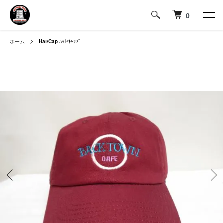
0
ホーム
Hat/Cap
ﾊｯﾄ/ｷｬｯﾌﾟ