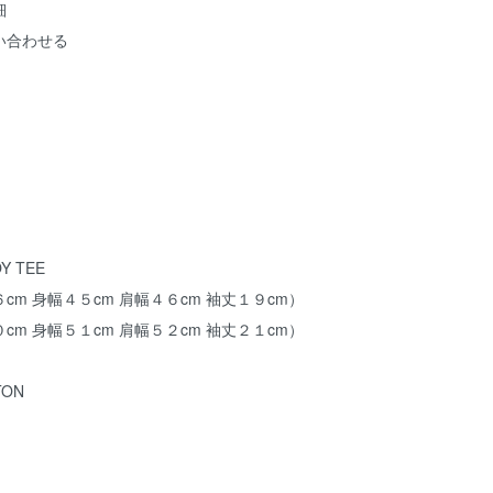
細
い合わせる
Y TEE
m 身幅４５cm 肩幅４６cm 袖丈１９cm）
m 身幅５１cm 肩幅５２cm 袖丈２１cm）
ON