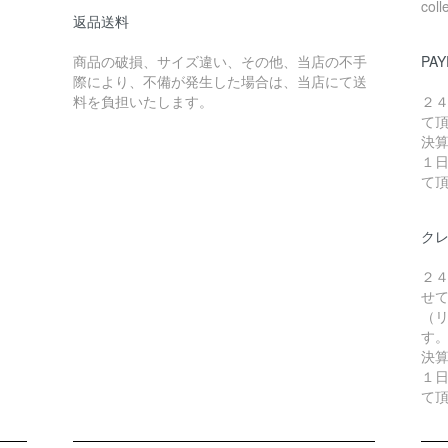
coll
返品送料
商品の破損、サイズ違い、その他、当店の不手
PAY
際により、不備が発生した場合は、当店にて送
料を負担いたします。
２
て
決
１
て
ク
２
せ
（リ
す
決
１
て