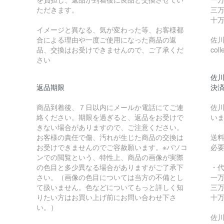
ただきます。
三万
十万
イメージと異なる、気が変わった等、お客様都
合による理由や一度ご使用になった商品の返
佐川急
品、交換はお受けできませんので、ご了承くだ
coll
さい
佐川
返品期限
決
商品到着後、７日以内にメールか電話にてご連
佐川
絡ください。期限を過ぎると、返品をお受けで
い
きない場合がありますので、ご注意ください。
お客様の責任で傷、汚れが生じた商品の交換は
送
お受けできませんのでご容赦願います。※パソコ
必
ンでの閲覧という、特性上、商品の画像が実際
の色目と多少異なる場合がありますがご了承下
・
さい。（画像の色目については当方の不備とし
一万
て扱いません。色などについてもっと詳しく知
三万
りたい方はお買い上げ前にお問い合わせ下さ
十万
い。）
佐川急