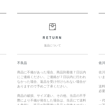
RETURN
返品について
不良品
佐川
商品に不備があった場合、商品到着後７日以内
佐川
にご連絡ください。ご連絡が７日以内に行われ
い
なかった場合、返品を受け付けられない場合が
ありますので予めご了承ください。
送
必
商品の破損、サイズ違い、その他、当店の不手
際により不備が発生した場合は、当店にて送料
・
を負担し、返品が到着後に良品と交換させてい
一万