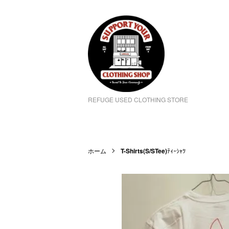
REFUGE USED CLOTHING STORE
ホーム
T-Shirts(S/STee)
ﾃｨｰｼｬﾂ