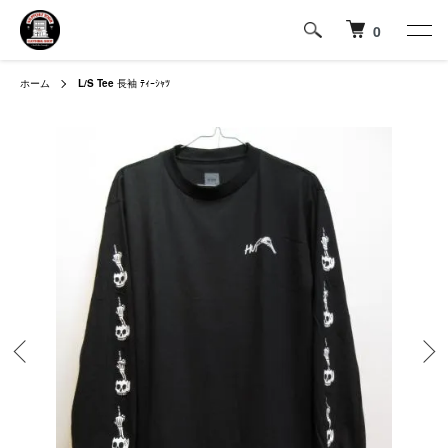
0
ホーム
L/S Tee
長袖 ﾃｨｰｼｬﾂ