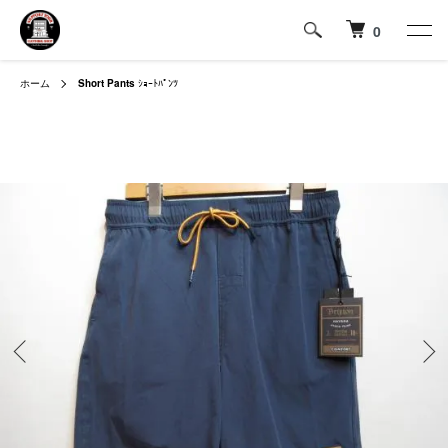
0
ホーム
Short Pants
ｼｮｰﾄﾊﾟﾝﾂ