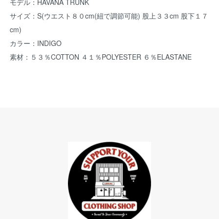
モデル：HAVANA TRUNK
サイズ：S(ウエスト８０cm(紐で調節可能) 股上３３cm 股下１７
cm)
カラー：INDIGO
素材：５３％COTTON ４１％POLYESTER ６％ELASTANE