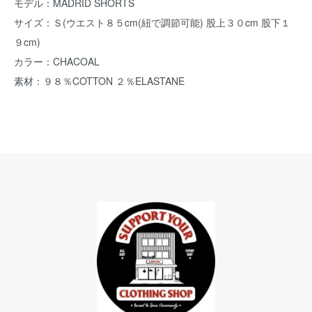
モデル：MADRID SHORTS
サイズ：Ｓ(ウエスト８５cm(紐で調節可能) 股上３０cm 股下１
９cm)
カラー：CHACOAL
素材：９８％COTTON ２％ELASTANE