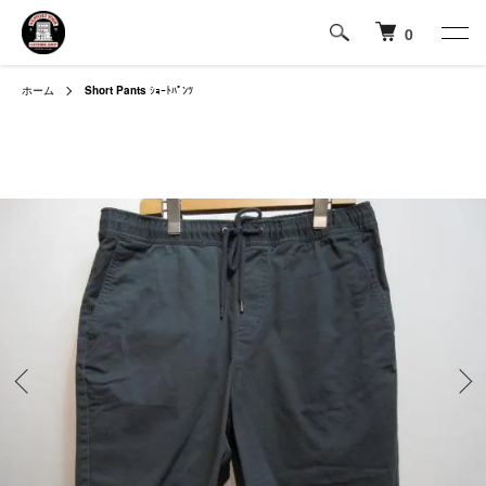
0
ホーム
Short Pants
ｼｮｰﾄﾊﾟﾝﾂ