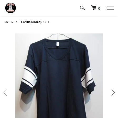
0
ホーム
T-Shirts(S/STee)
ﾃｨｰｼｬﾂ