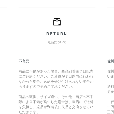
RETURN
返品について
不良品
佐川
商品に不備があった場合、商品到着後７日以内
佐川
にご連絡ください。ご連絡が７日以内に行われ
い
なかった場合、返品を受け付けられない場合が
ありますので予めご了承ください。
送
必
商品の破損、サイズ違い、その他、当店の不手
際により不備が発生した場合は、当店にて送料
・
を負担し、返品が到着後に良品と交換させてい
一万
ただきます。
三万