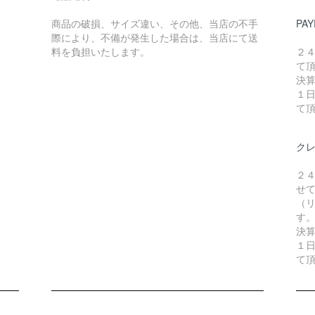
商品の破損、サイズ違い、その他、当店の不手
PAY
際により、不備が発生した場合は、当店にて送
料を負担いたします。
２
て
決
１
て
ク
２
せ
（リ
す
決
１
て