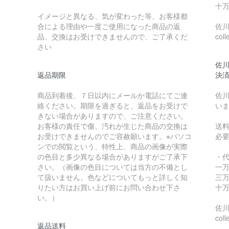
十万
イメージと異なる、気が変わった等、お客様都
合による理由や一度ご使用になった商品の返
佐川急
品、交換はお受けできませんので、ご了承くだ
coll
さい
佐川
返品期限
決
商品到着後、７日以内にメールか電話にてご連
佐川
絡ください。期限を過ぎると、返品をお受けで
い
きない場合がありますので、ご注意ください。
お客様の責任で傷、汚れが生じた商品の交換は
送
お受けできませんのでご容赦願います。※パソコ
必
ンでの閲覧という、特性上、商品の画像が実際
の色目と多少異なる場合がありますがご了承下
・
さい。（画像の色目については当方の不備とし
一万
て扱いません。色などについてもっと詳しく知
三万
りたい方はお買い上げ前にお問い合わせ下さ
十万
い。）
佐川急
coll
返品送料