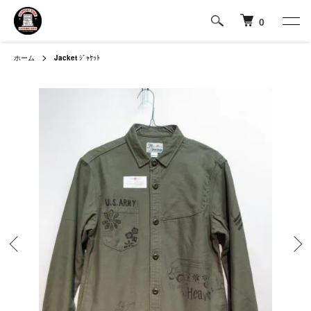
0
ホーム
Jacket
ｼﾞｬｹｯﾄ