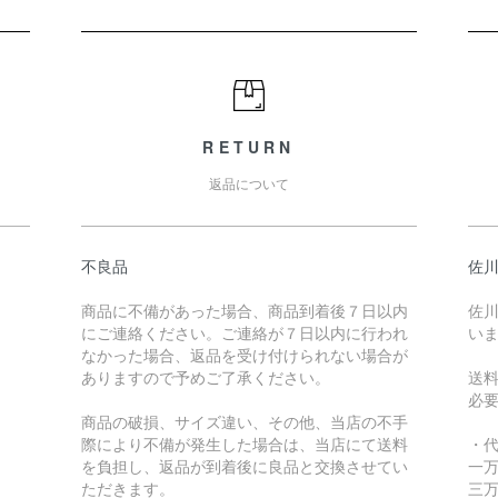
RETURN
返品について
不良品
佐川
商品に不備があった場合、商品到着後７日以内
佐川
にご連絡ください。ご連絡が７日以内に行われ
い
なかった場合、返品を受け付けられない場合が
ありますので予めご了承ください。
送
必
商品の破損、サイズ違い、その他、当店の不手
際により不備が発生した場合は、当店にて送料
・
を負担し、返品が到着後に良品と交換させてい
一万
ただきます。
三万