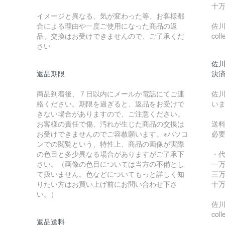
十万
イメージと異なる、気が変わった等、お客様都
合による理由や一度ご使用になった商品の返
佐川急
品、交換はお受けできませんので、ご了承くだ
coll
さい
佐川
返品期限
決
商品到着後、７日以内にメールか電話にてご連
佐川
絡ください。期限を過ぎると、返品をお受けで
い
きない場合がありますので、ご注意ください。
お客様の責任で傷、汚れが生じた商品の交換は
送
お受けできませんのでご容赦願います。※パソコ
必
ンでの閲覧という、特性上、商品の画像が実際
の色目と多少異なる場合がありますがご了承下
・
さい。（画像の色目については当方の不備とし
一万
て扱いません。色などについてもっと詳しく知
三万
りたい方はお買い上げ前にお問い合わせ下さ
十万
い。）
佐川急
coll
返品送料