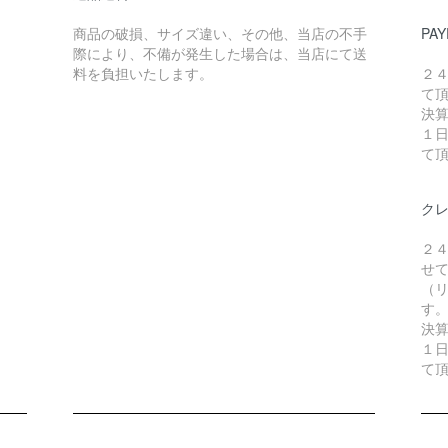
商品の破損、サイズ違い、その他、当店の不手
PAY
際により、不備が発生した場合は、当店にて送
料を負担いたします。
２
て
決
１
て
ク
２
せ
（リ
す
決
１
て