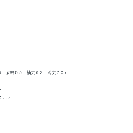
０ 肩幅５５ 袖丈６３ 総丈７０）
ン
テル