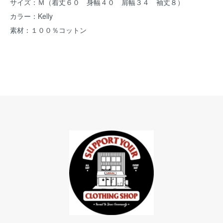
サイズ：Ｍ（着丈６０ 身幅４０ 肩幅３４ 袖丈８）
カラー：Kelly
素材：１００％コットン