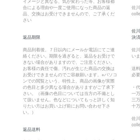
イメージと異なる、気が変わった等、お客様都
合による理由や一度ご使用になった商品の返
佐川急
品、交換はお受けできませんので、ご了承くだ
coll
さい
佐川
返品期限
決
商品到着後、７日以内にメールか電話にてご連
佐川
絡ください。期限を過ぎると、返品をお受けで
い
きない場合がありますので、ご注意ください。
お客様の責任で傷、汚れが生じた商品の交換は
送
お受けできませんのでご容赦願います。※パソコ
必
ンでの閲覧という、特性上、商品の画像が実際
の色目と多少異なる場合がありますがご了承下
・
さい。（画像の色目については当方の不備とし
一万
て扱いません。色などについてもっと詳しく知
三万
りたい方はお買い上げ前にお問い合わせ下さ
十万
い。）
佐川急
coll
返品送料