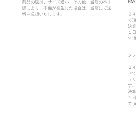
商品の破損、サイズ違い、その他、当店の不手
PAY
際により、不備が発生した場合は、当店にて送
料を負担いたします。
２
て
決
１
て
ク
２
せ
（リ
す
決
１
て