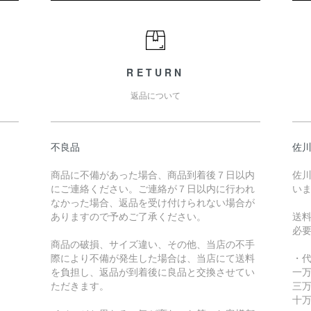
RETURN
返品について
不良品
佐川
商品に不備があった場合、商品到着後７日以内
佐川
にご連絡ください。ご連絡が７日以内に行われ
い
なかった場合、返品を受け付けられない場合が
ありますので予めご了承ください。
送
必
商品の破損、サイズ違い、その他、当店の不手
際により不備が発生した場合は、当店にて送料
・
を負担し、返品が到着後に良品と交換させてい
一万
ただきます。
三万
十万