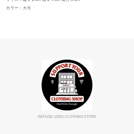
カラー：カモ
REFUGE USED CLOTHING STORE