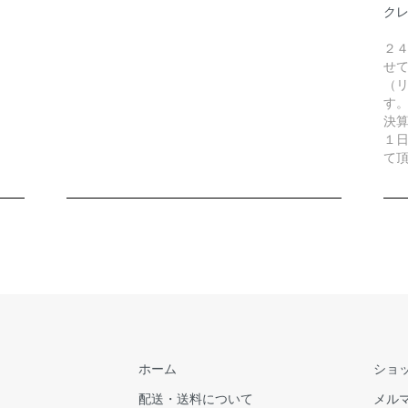
ク
２
せ
（リ
す
決
１
て
ホーム
ショ
配送・送料について
メル