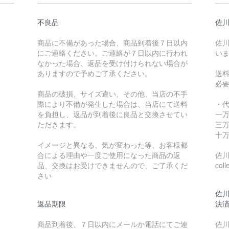
不良品
佐川
商品に不備があった場合、商品到着後７日以内
佐川
にご連絡ください。ご連絡が７日以内に行われ
い
なかった場合、返品を受け付けられない場合が
ありますので予めご了承ください。
送
必
商品の破損、サイズ違い、その他、当店の不手
際により不備が発生した場合は、当店にて送料
・
を負担し、返品が到着後に良品と交換させてい
一万
ただきます。
三万
十万
イメージと異なる、気が変わった等、お客様都
合による理由や一度ご使用になった商品の返
佐川急
品、交換はお受けできませんので、ご了承くだ
coll
さい
佐川
返品期限
決
商品到着後、７日以内にメールか電話にてご連
佐川