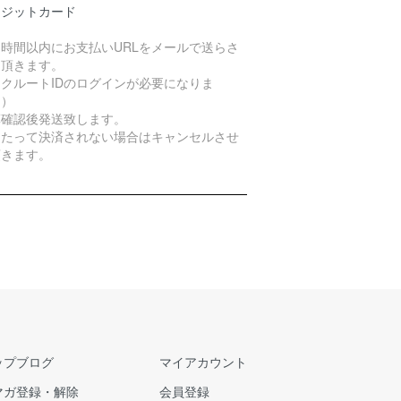
レジットカード
４時間以内にお支払いURLをメールで送らさ
て頂きます。
クルートIDのログインが必要になりま
。）
算確認後発送致します。
日たって決済されない場合はキャンセルさせ
頂きます。
ップブログ
マイアカウント
マガ登録・解除
会員登録