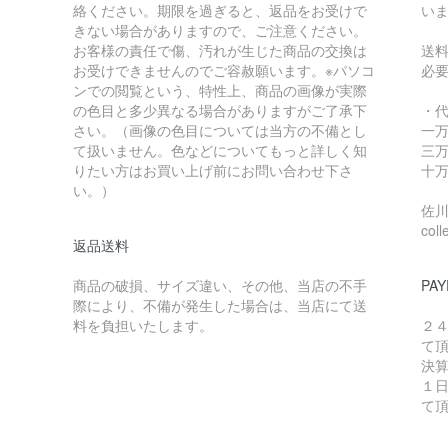
絡ください。期限を過ぎると、返品をお受けで
い
きない場合がありますので、ご注意ください。
お客様の責任で傷、汚れが生じた商品の交換は
送
お受けできませんのでご容赦願います。※パソコ
必
ンでの閲覧という、特性上、商品の画像が実際
の色目と多少異なる場合がありますがご了承下
・
さい。（画像の色目については当方の不備とし
一万
て扱いません。色などについてもっと詳しく知
三万
りたい方はお買い上げ前にお問い合わせ下さ
十万
い。）
佐川急
coll
返品送料
商品の破損、サイズ違い、その他、当店の不手
PAY
際により、不備が発生した場合は、当店にて送
料を負担いたします。
２
て
決
１
て