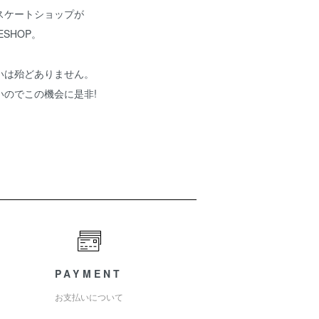
スケートショップが
TESHOP。
いは殆どありません。
いのでこの機会に是非!
PAYMENT
お支払いについて