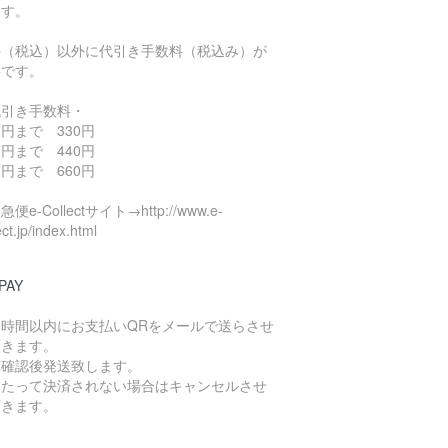
ます。
料（税込）以外に代引き手数料（税込み）が
要です。
代引き手数料・
円まで 330円
円まで 440円
円まで 660円
便e-Collectサイト→http://www.e-
ect.jp/index.html
PAY
４時間以内にお支払いQRをメールで送らさせ
頂きます。
算確認後発送致します。
日たって決済されない場合はキャンセルさせ
頂きます。