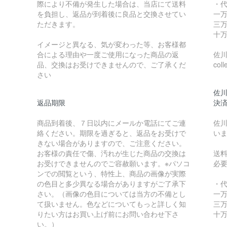
際により不備が発生した場合は、当店にて送料
・
を負担し、返品が到着後に良品と交換させてい
一万
ただきます。
三万
十万
イメージと異なる、気が変わった等、お客様都
合による理由や一度ご使用になった商品の返
佐川急
品、交換はお受けできませんので、ご了承くだ
coll
さい
佐川
返品期限
決
商品到着後、７日以内にメールか電話にてご連
佐川
絡ください。期限を過ぎると、返品をお受けで
い
きない場合がありますので、ご注意ください。
お客様の責任で傷、汚れが生じた商品の交換は
送
お受けできませんのでご容赦願います。※パソコ
必
ンでの閲覧という、特性上、商品の画像が実際
の色目と多少異なる場合がありますがご了承下
・
さい。（画像の色目については当方の不備とし
一万
て扱いません。色などについてもっと詳しく知
三万
りたい方はお買い上げ前にお問い合わせ下さ
十万
い。）