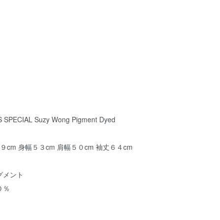
PECIAL Suzy Wong Pigment Dyed
９cm 身幅５３cm 肩幅５０cm 袖丈６４cm
グメント
０％