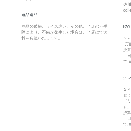
佐川急
coll
返品送料
商品の破損、サイズ違い、その他、当店の不手
PAY
際により、不備が発生した場合は、当店にて送
料を負担いたします。
２
て
決
１
て
ク
２
せ
（リ
す
決
１
て