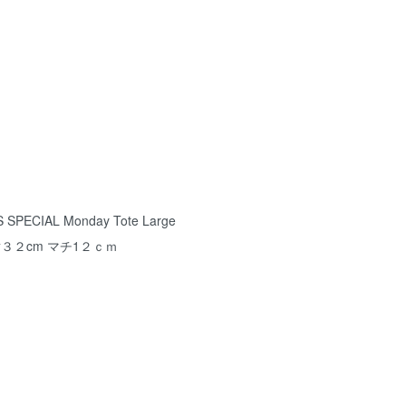
PECIAL Monday Tote Large
３２cm マチ1２ｃｍ