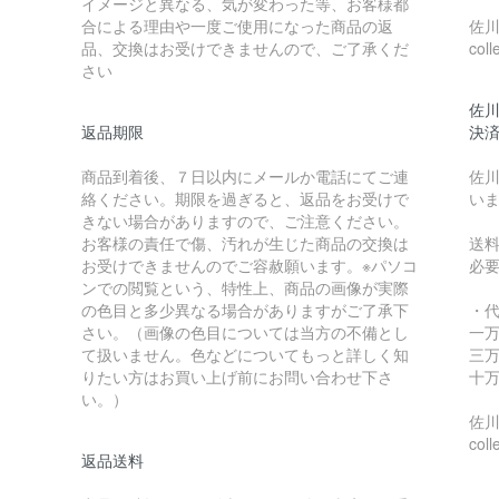
イメージと異なる、気が変わった等、お客様都
合による理由や一度ご使用になった商品の返
佐川急
品、交換はお受けできませんので、ご了承くだ
coll
さい
佐川
返品期限
決
商品到着後、７日以内にメールか電話にてご連
佐川
絡ください。期限を過ぎると、返品をお受けで
い
きない場合がありますので、ご注意ください。
お客様の責任で傷、汚れが生じた商品の交換は
送
お受けできませんのでご容赦願います。※パソコ
必
ンでの閲覧という、特性上、商品の画像が実際
の色目と多少異なる場合がありますがご了承下
・
さい。（画像の色目については当方の不備とし
一万
て扱いません。色などについてもっと詳しく知
三万
りたい方はお買い上げ前にお問い合わせ下さ
十万
い。）
佐川急
coll
返品送料