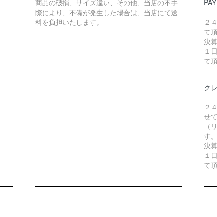
商品の破損、サイズ違い、その他、当店の不手
PAY
際により、不備が発生した場合は、当店にて送
料を負担いたします。
２
て
決
１
て
ク
２
せ
（リ
す
決
１
て