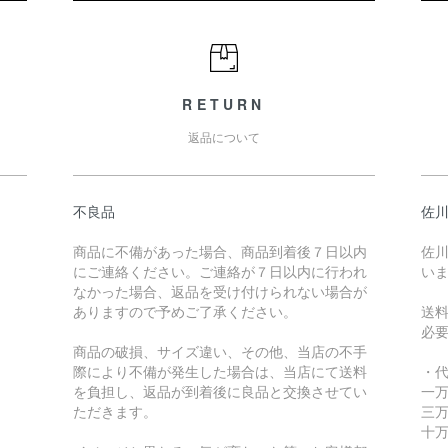
RETURN
返品について
不良品
佐川
商品に不備があった場合、商品到着後７日以内
佐川
にご連絡ください。ご連絡が７日以内に行われ
い
なかった場合、返品を受け付けられない場合が
ありますので予めご了承ください。
送
必
商品の破損、サイズ違い、その他、当店の不手
際により不備が発生した場合は、当店にて送料
・
を負担し、返品が到着後に良品と交換させてい
一万
ただきます。
三万
十万