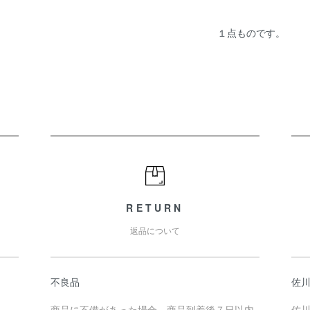
１点ものです。
RETURN
返品について
不良品
佐川
商品に不備があった場合、商品到着後７日以内
佐川