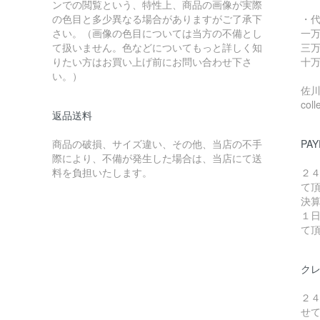
ンでの閲覧という、特性上、商品の画像が実際
の色目と多少異なる場合がありますがご了承下
・
さい。（画像の色目については当方の不備とし
一万
て扱いません。色などについてもっと詳しく知
三万
りたい方はお買い上げ前にお問い合わせ下さ
十万
い。）
佐川急
coll
返品送料
商品の破損、サイズ違い、その他、当店の不手
PAY
際により、不備が発生した場合は、当店にて送
料を負担いたします。
２
て
決
１
て
ク
２
せ