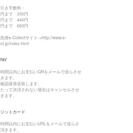
代引き手数料・
円まで 330円
円まで 440円
円まで 660円
便e-Collectサイト→http://www.e-
ect.jp/index.html
PAY
４時間以内にお支払いQRをメールで送らさせ
頂きます。
算確認後発送致します。
日たって決済されない場合はキャンセルさせ
頂きます。
レジットカード
４時間以内にお支払いURLをメールで送らさ
て頂きます。