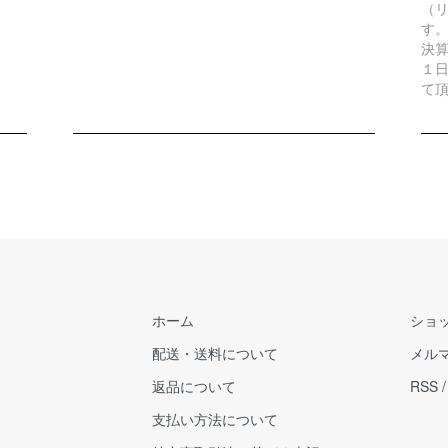
（リ
す
決
１
て
ホーム
ショ
配送・送料について
メル
返品について
RSS
支払い方法について