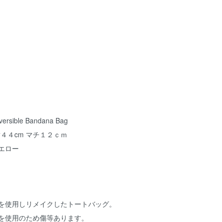
sible Bandana Bag
横４４cm マチ１２ｃｍ
エロー
ダナを使用しリメイクしたトートバッグ。
ダナを使用のため傷等あります。