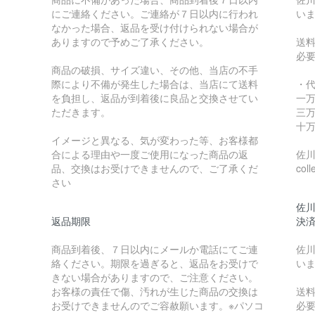
にご連絡ください。ご連絡が７日以内に行われ
い
なかった場合、返品を受け付けられない場合が
ありますので予めご了承ください。
送
必
商品の破損、サイズ違い、その他、当店の不手
際により不備が発生した場合は、当店にて送料
・
を負担し、返品が到着後に良品と交換させてい
一万
ただきます。
三万
十万
イメージと異なる、気が変わった等、お客様都
合による理由や一度ご使用になった商品の返
佐川急
品、交換はお受けできませんので、ご了承くだ
coll
さい
佐川
返品期限
決
商品到着後、７日以内にメールか電話にてご連
佐川
絡ください。期限を過ぎると、返品をお受けで
い
きない場合がありますので、ご注意ください。
お客様の責任で傷、汚れが生じた商品の交換は
送
お受けできませんのでご容赦願います。※パソコ
必