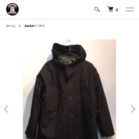
0
ホーム
Jacket
ｼﾞｬｹｯﾄ