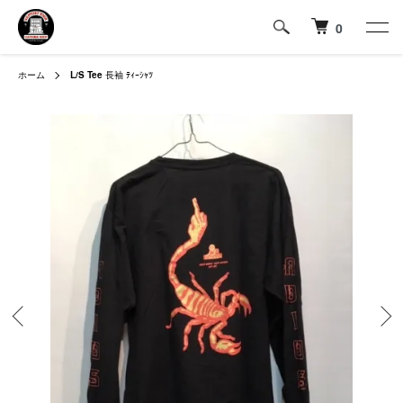
0
ホーム
L/S Tee
長袖 ﾃｨｰｼｬﾂ