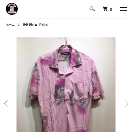
0
ホーム
S/S Shirts
半袖ｼｬﾂ