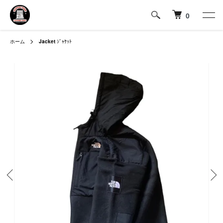
0
ホーム
Jacket
ｼﾞｬｹｯﾄ