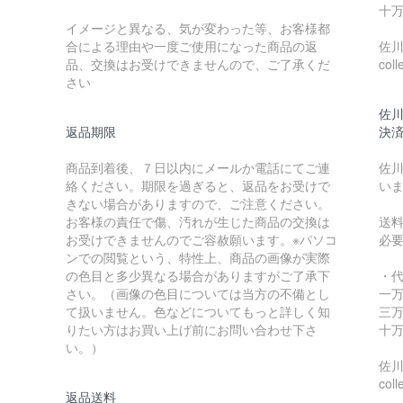
十万
イメージと異なる、気が変わった等、お客様都
合による理由や一度ご使用になった商品の返
佐川急
品、交換はお受けできませんので、ご了承くだ
coll
さい
佐川
返品期限
決
商品到着後、７日以内にメールか電話にてご連
佐川
絡ください。期限を過ぎると、返品をお受けで
い
きない場合がありますので、ご注意ください。
お客様の責任で傷、汚れが生じた商品の交換は
送
お受けできませんのでご容赦願います。※パソコ
必
ンでの閲覧という、特性上、商品の画像が実際
の色目と多少異なる場合がありますがご了承下
・
さい。（画像の色目については当方の不備とし
一万
て扱いません。色などについてもっと詳しく知
三万
りたい方はお買い上げ前にお問い合わせ下さ
十万
い。）
佐川急
coll
返品送料