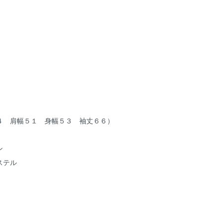
４ 肩幅５１ 身幅５３ 袖丈６６）
ン
テル