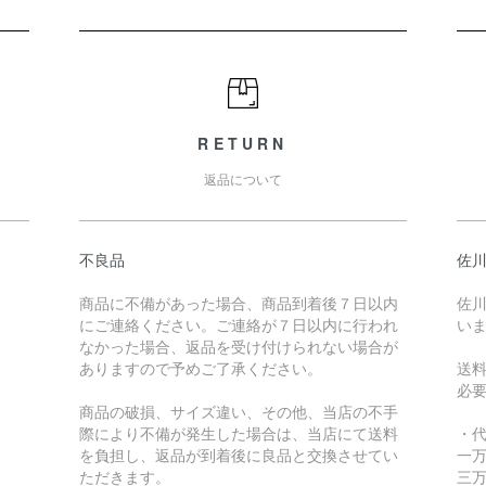
RETURN
返品について
不良品
佐川
商品に不備があった場合、商品到着後７日以内
佐川
にご連絡ください。ご連絡が７日以内に行われ
い
なかった場合、返品を受け付けられない場合が
ありますので予めご了承ください。
送
必
商品の破損、サイズ違い、その他、当店の不手
際により不備が発生した場合は、当店にて送料
・
を負担し、返品が到着後に良品と交換させてい
一万
ただきます。
三万