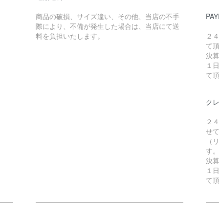
商品の破損、サイズ違い、その他、当店の不手
PAY
際により、不備が発生した場合は、当店にて送
料を負担いたします。
２
て
決
１
て
ク
２
せ
（リ
す
決
１
て