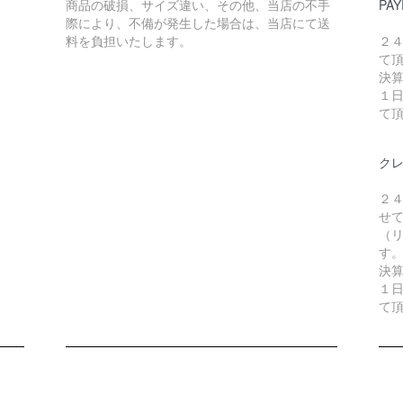
商品の破損、サイズ違い、その他、当店の不手
PAY
際により、不備が発生した場合は、当店にて送
料を負担いたします。
２
て
決
１
て
ク
２
せ
（リ
す
決
１
て