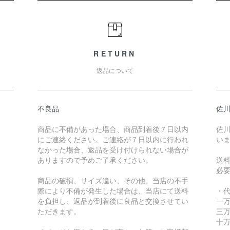
RETURN
返品について
不良品
佐川
商品に不備があった場合、商品到着後７日以内
佐川
にご連絡ください。ご連絡が７日以内に行われ
い
なかった場合、返品を受け付けられない場合が
ありますので予めご了承ください。
送
必
商品の破損、サイズ違い、その他、当店の不手
際により不備が発生した場合は、当店にて送料
・
を負担し、返品が到着後に良品と交換させてい
一万
ただきます。
三万
十万