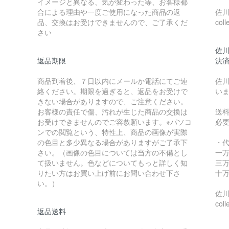
イメージと異なる、気が変わった等、お客様都
合による理由や一度ご使用になった商品の返
佐川急
品、交換はお受けできませんので、ご了承くだ
coll
さい
佐川
返品期限
決
商品到着後、７日以内にメールか電話にてご連
佐川
絡ください。期限を過ぎると、返品をお受けで
い
きない場合がありますので、ご注意ください。
お客様の責任で傷、汚れが生じた商品の交換は
送
お受けできませんのでご容赦願います。※パソコ
必
ンでの閲覧という、特性上、商品の画像が実際
の色目と多少異なる場合がありますがご了承下
・
さい。（画像の色目については当方の不備とし
一万
て扱いません。色などについてもっと詳しく知
三万
りたい方はお買い上げ前にお問い合わせ下さ
十万
い。）
佐川急
coll
返品送料