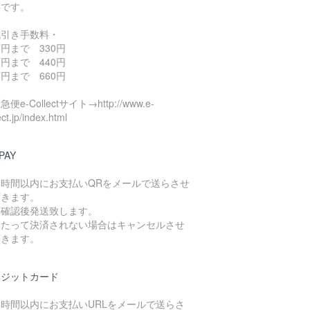
要です。
代引き手数料・
円まで 330円
円まで 440円
円まで 660円
便e-Collectサイト→http://www.e-
ect.jp/index.html
PAY
４時間以内にお支払いQRをメールで送らさせ
頂きます。
算確認後発送致します。
日たって決済されない場合はキャンセルさせ
頂きます。
レジットカード
４時間以内にお支払いURLをメールで送らさ