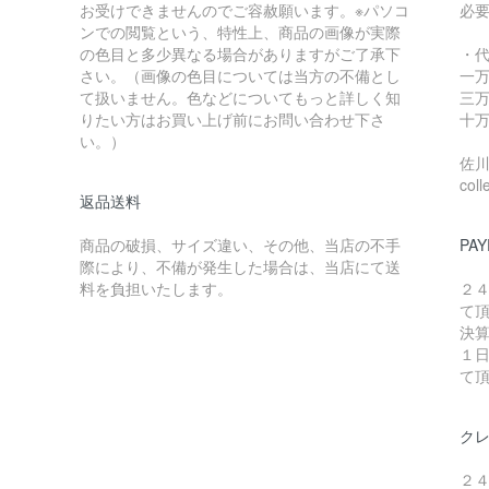
お受けできませんのでご容赦願います。※パソコ
必
ンでの閲覧という、特性上、商品の画像が実際
の色目と多少異なる場合がありますがご了承下
・
さい。（画像の色目については当方の不備とし
一万
て扱いません。色などについてもっと詳しく知
三万
りたい方はお買い上げ前にお問い合わせ下さ
十万
い。）
佐川急
coll
返品送料
商品の破損、サイズ違い、その他、当店の不手
PAY
際により、不備が発生した場合は、当店にて送
料を負担いたします。
２
て
決
１
て
ク
２