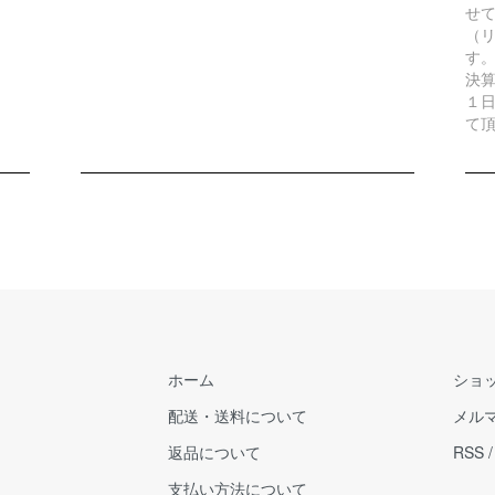
せ
（リ
す
決
１
て
ホーム
ショ
配送・送料について
メル
返品について
RSS
支払い方法について