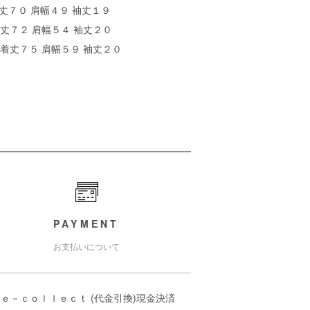
着丈７０ 肩幅４９ 袖丈１９
着丈７２ 肩幅５４ 袖丈２０
 着丈７５ 肩幅５９ 袖丈２０
PAYMENT
お支払いについて
ｅ－ｃｏｌｌｅｃｔ (代金引換)現金決済