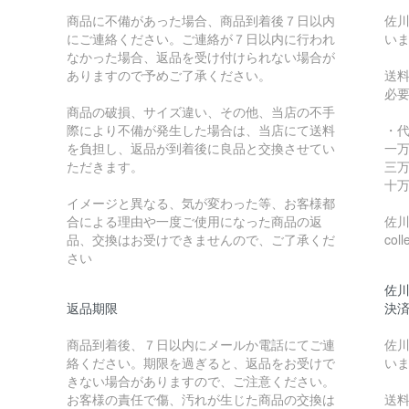
商品に不備があった場合、商品到着後７日以内
佐川
にご連絡ください。ご連絡が７日以内に行われ
い
なかった場合、返品を受け付けられない場合が
ありますので予めご了承ください。
送
必
商品の破損、サイズ違い、その他、当店の不手
際により不備が発生した場合は、当店にて送料
・
を負担し、返品が到着後に良品と交換させてい
一万
ただきます。
三万
十万
イメージと異なる、気が変わった等、お客様都
合による理由や一度ご使用になった商品の返
佐川急
品、交換はお受けできませんので、ご了承くだ
coll
さい
佐川
返品期限
決
商品到着後、７日以内にメールか電話にてご連
佐川
絡ください。期限を過ぎると、返品をお受けで
い
きない場合がありますので、ご注意ください。
お客様の責任で傷、汚れが生じた商品の交換は
送