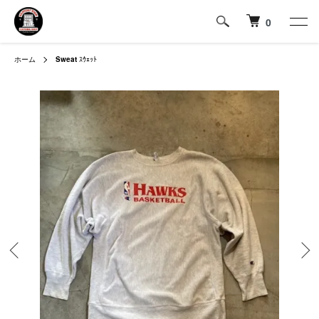
0
ホーム
Sweat
ｽｳｪｯﾄ