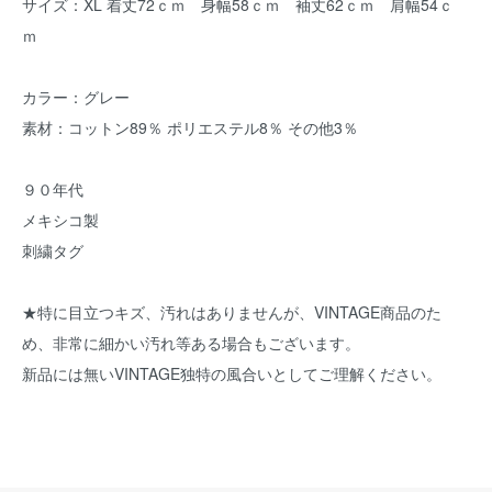
サイズ：XL 着丈72ｃｍ 身幅58ｃｍ 袖丈62ｃｍ 肩幅54ｃ
ｍ
カラー：グレー
素材：コットン89％ ポリエステル8％ その他3％
９０年代
メキシコ製
刺繍タグ
★特に目立つキズ、汚れはありませんが、VINTAGE商品のた
め、非常に細かい汚れ等ある場合もございます。
新品には無いVINTAGE独特の風合いとしてご理解ください。