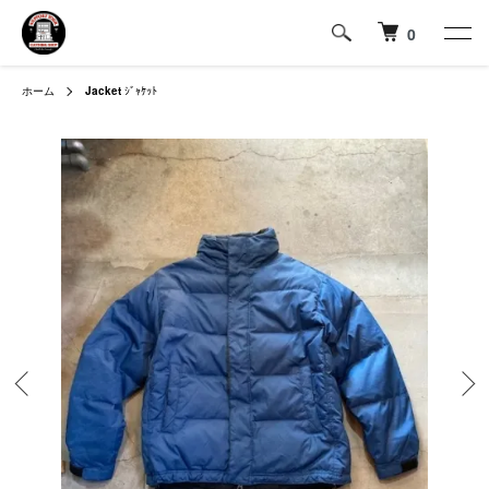
0
ホーム
Jacket
ｼﾞｬｹｯﾄ