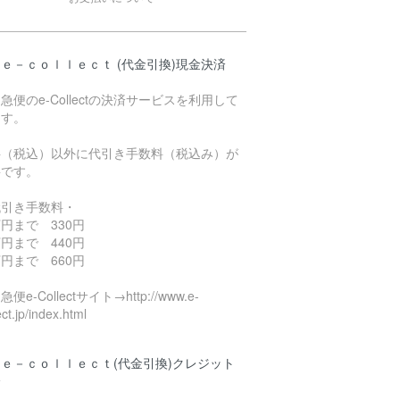
ｅ－ｃｏｌｌｅｃｔ (代金引換)現金決済
急便のe-Collectの決済サービスを利用して
ます。
料（税込）以外に代引き手数料（税込み）が
要です。
代引き手数料・
円まで 330円
円まで 440円
円まで 660円
便e-Collectサイト→http://www.e-
ect.jp/index.html
ｅ－ｃｏｌｌｅｃｔ(代金引換)クレジット
済