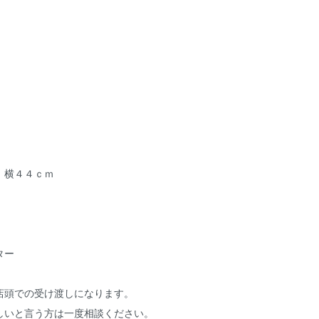
ｍ 横４４ｃｍ
ター
店頭での受け渡しになります。
しいと言う方は一度相談ください。