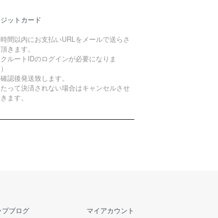
レジットカード
４時間以内にお支払いURLをメールで送らさ
て頂きます。
クルートIDのログインが必要になりま
。）
算確認後発送致します。
日たって決済されない場合はキャンセルさせ
頂きます。
ップブログ
マイアカウント