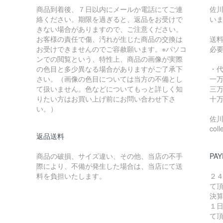
商品到着後、７日以内にメールか電話にてご連
佐川
絡ください。期限を過ぎると、返品をお受けで
い
きない場合がありますので、ご注意ください。
お客様の責任で傷、汚れが生じた商品の交換は
送
お受けできませんのでご容赦願います。※パソコ
必
ンでの閲覧という、特性上、商品の画像が実際
の色目と多少異なる場合がありますがご了承下
・
さい。（画像の色目については当方の不備とし
一万
て扱いません。色などについてもっと詳しく知
三万
りたい方はお買い上げ前にお問い合わせ下さ
十万
い。）
佐川急
coll
返品送料
商品の破損、サイズ違い、その他、当店の不手
PAY
際により、不備が発生した場合は、当店にて送
料を負担いたします。
２
て
決
１
て