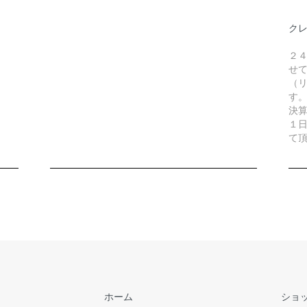
ク
２
せ
（リ
す
決
１
て
ホーム
ショ