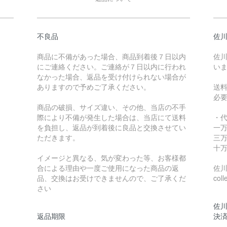
不良品
佐川
商品に不備があった場合、商品到着後７日以内
佐川
にご連絡ください。ご連絡が７日以内に行われ
い
なかった場合、返品を受け付けられない場合が
ありますので予めご了承ください。
送
必
商品の破損、サイズ違い、その他、当店の不手
際により不備が発生した場合は、当店にて送料
・
を負担し、返品が到着後に良品と交換させてい
一万
ただきます。
三万
十万
イメージと異なる、気が変わった等、お客様都
合による理由や一度ご使用になった商品の返
佐川急
品、交換はお受けできませんので、ご了承くだ
coll
さい
佐川
返品期限
決