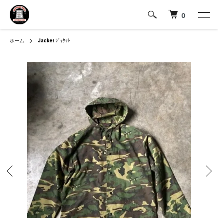
0
ホーム
Jacket
ｼﾞｬｹｯﾄ