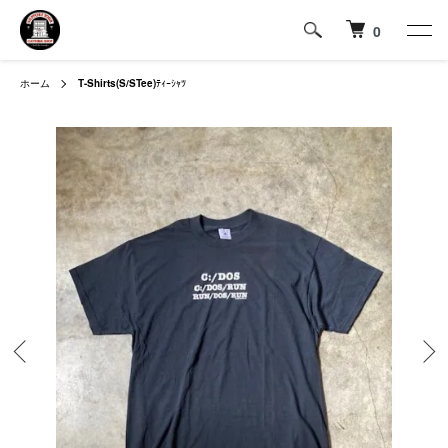
0
ホーム
T-Shirts(S/STee)
ﾃｨｰｼｬﾂ