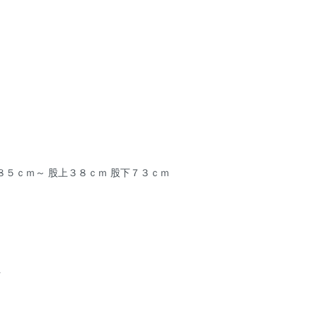
８５ｃｍ～ 股上３８ｃｍ 股下７３ｃｍ
ト