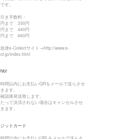
要です。
代引き手数料・
円まで 330円
円まで 440円
円まで 660円
便e-Collectサイト→http://www.e-
ect.jp/index.html
PAY
４時間以内にお支払いQRをメールで送らさせ
頂きます。
算確認後発送致します。
日たって決済されない場合はキャンセルさせ
頂きます。
レジットカード
４時間以内にお支払いURLをメールで送らさ