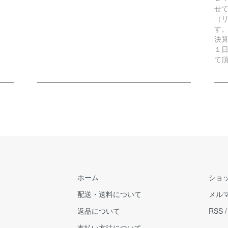
せ
（リ
す
決
１
て
ホーム
ショ
配送・送料について
メル
返品について
RSS
支払い方法について