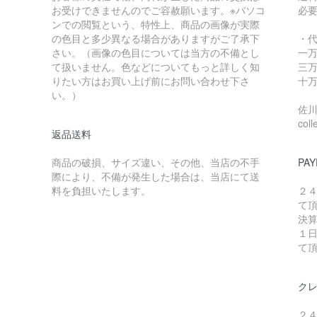
お受けできませんのでご容赦願います。※パソコ
必
ンでの閲覧という、特性上、商品の画像が実際
の色目と多少異なる場合がありますがご了承下
・
さい。（画像の色目については当方の不備とし
一万
て扱いません。色などについてもっと詳しく知
三万
りたい方はお買い上げ前にお問い合わせ下さ
十万
い。）
佐川急
coll
返品送料
商品の破損、サイズ違い、その他、当店の不手
PAY
際により、不備が発生した場合は、当店にて送
料を負担いたします。
２
て
決
１
て
ク
２