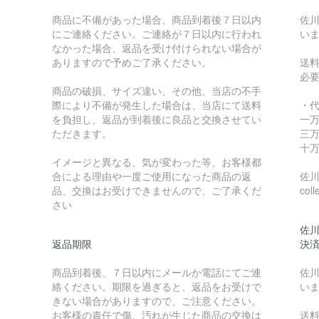
商品に不備があった場合、商品到着後７日以内
佐川
にご連絡ください。ご連絡が７日以内に行われ
い
なかった場合、返品を受け付けられない場合が
ありますので予めご了承ください。
送
必
商品の破損、サイズ違い、その他、当店の不手
際により不備が発生した場合は、当店にて送料
・
を負担し、返品が到着後に良品と交換させてい
一万
ただきます。
三万
十万
イメージと異なる、気が変わった等、お客様都
合による理由や一度ご使用になった商品の返
佐川急
品、交換はお受けできませんので、ご了承くだ
coll
さい
佐川
返品期限
決
商品到着後、７日以内にメールか電話にてご連
佐川
絡ください。期限を過ぎると、返品をお受けで
い
きない場合がありますので、ご注意ください。
お客様の責任で傷、汚れが生じた商品の交換は
送