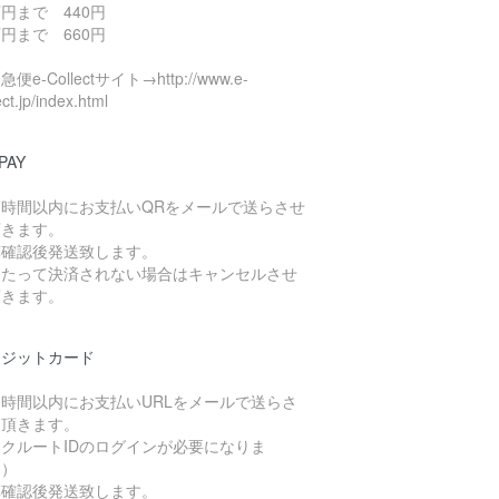
円まで 440円
円まで 660円
便e-Collectサイト→http://www.e-
ect.jp/index.html
PAY
４時間以内にお支払いQRをメールで送らさせ
頂きます。
算確認後発送致します。
日たって決済されない場合はキャンセルさせ
頂きます。
レジットカード
４時間以内にお支払いURLをメールで送らさ
て頂きます。
クルートIDのログインが必要になりま
。）
算確認後発送致します。