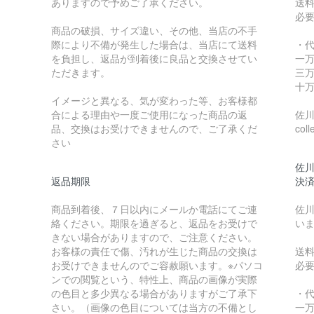
ありますので予めご了承ください。
送
必
商品の破損、サイズ違い、その他、当店の不手
際により不備が発生した場合は、当店にて送料
・
を負担し、返品が到着後に良品と交換させてい
一万
ただきます。
三万
十万
イメージと異なる、気が変わった等、お客様都
合による理由や一度ご使用になった商品の返
佐川急
品、交換はお受けできませんので、ご了承くだ
coll
さい
佐川
返品期限
決
商品到着後、７日以内にメールか電話にてご連
佐川
絡ください。期限を過ぎると、返品をお受けで
い
きない場合がありますので、ご注意ください。
お客様の責任で傷、汚れが生じた商品の交換は
送
お受けできませんのでご容赦願います。※パソコ
必
ンでの閲覧という、特性上、商品の画像が実際
の色目と多少異なる場合がありますがご了承下
・
さい。（画像の色目については当方の不備とし
一万