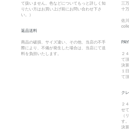
て扱いません。色などについてもっと詳しく知
三万
りたい方はお買い上げ前にお問い合わせ下さ
十万
い。）
佐川急
coll
返品送料
商品の破損、サイズ違い、その他、当店の不手
PAY
際により、不備が発生した場合は、当店にて送
料を負担いたします。
２
て
決
１
て
ク
２
せ
（リ
す
決